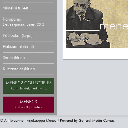
Viimeksi tulleet
Kampanja:
Erä, pohjoinen, luonto -30 %
Pääluokat (kirjat)
Hakusanat (kirjat)
Sarjat (kirjat)
Kustantajat (kirjat)
MENEC2 COLLECTIBLES
Kortit, lehdet, merkit ym...
MENEC3
Postikortit ja filatelia
© Antikvaarinen kirjakauppa Menec / Powered by
General Media Carnac