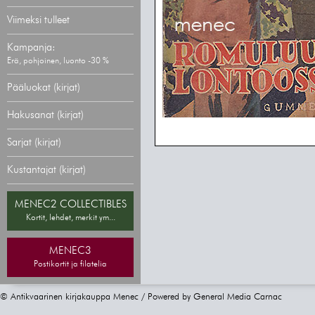
Viimeksi tulleet
Kampanja:
Erä, pohjoinen, luonto -30 %
Pääluokat (kirjat)
Hakusanat (kirjat)
Sarjat (kirjat)
Kustantajat (kirjat)
MENEC2 COLLECTIBLES
Kortit, lehdet, merkit ym...
MENEC3
Postikortit ja filatelia
© Antikvaarinen kirjakauppa Menec / Powered by
General Media Carnac