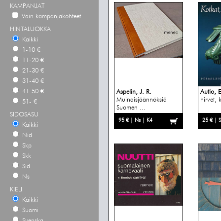
KAMPANJAT
Vain kampanjakohteet
HINTALUOKKA
Kaikki
1-10 €
11-20 €
21-30 €
31-40 €
41-50 €
Aspelin, J. R.
Autio, 
Muinaisjäännöksiä
hirvet, 
51- €
Suomen ...
SIDOSASU
95 € | Ns | K4
25 € | 
Kaikki
Nid
Skp
Skk
Sid
Ns
KIELI
Kaikki
Suomi
Svenska