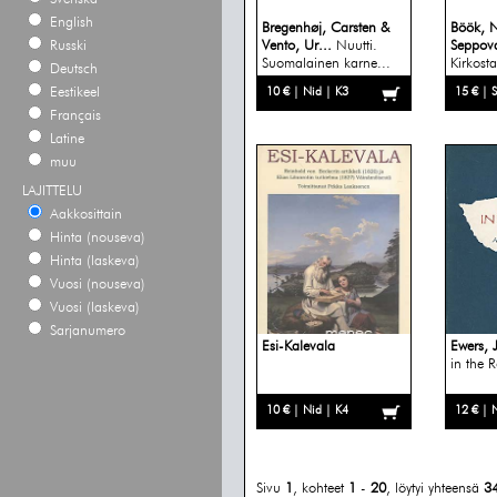
English
Bregenhøj, Carsten &
Böök, N
Russki
Vento, Ur...
Nuutti.
Seppova
Suomalainen karne...
Kirkost
Deutsch
Eestikeel
10 € | Nid | K3
15 € | 
Français
Latine
muu
LAJITTELU
Aakkosittain
Hinta (nouseva)
Hinta (laskeva)
Vuosi (nouseva)
Vuosi (laskeva)
Sarjanumero
Esi-Kalevala
Ewers, 
in the 
10 € | Nid | K4
12 € | 
Sivu
1
, kohteet
1
-
20
, löytyi yhteensä
3