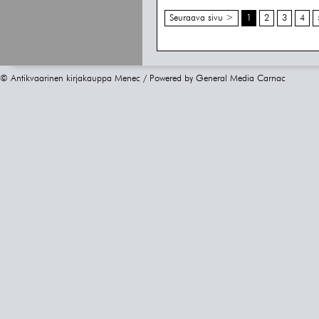
Seuraava sivu >
1
2
3
4
© Antikvaarinen kirjakauppa Menec / Powered by
General Media Carnac