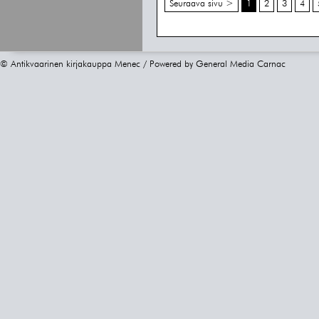
Seuraava sivu >
1
2
3
4
© Antikvaarinen kirjakauppa Menec / Powered by
General Media Carnac