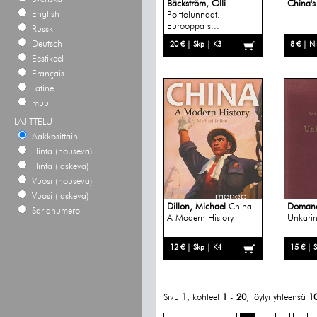
Bäckström, Olli
China's
English
Polttolunnaat.
Eurooppa s...
Russki
Deutsch
20 € | Skp | K3
8 € | N
Eestikeel
Français
Latine
muu
LAJITTELU
Aakkosittain
Hinta (nouseva)
Hinta (laskeva)
Vuosi (nouseva)
Vuosi (laskeva)
Dillon, Michael
China.
Domano
Sarjanumero
A Modern History
Unkarin
12 € | Skp | K4
15 € | 
Sivu
1
, kohteet
1
-
20
, löytyi yhteensä
1