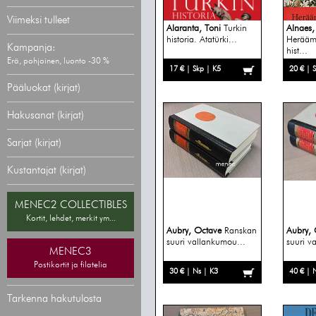
Viimeksi tulleet
Alaranta, Toni
Turkin
Alnaes,
historia. Atatürki...
Herääm
Kampanja:
hist...
Erä, pohjoinen, luonto -30 %
17 € | Skp | K5
20 € | 
Pääluokat (kirjat)
Hakusanat (kirjat)
Sarjat (kirjat)
Kustantajat (kirjat)
MENEC2 COLLECTIBLES
Kortit, lehdet, merkit ym...
Aubry, Octave
Ranskan
Aubry, 
suuri vallankumou...
suuri v
MENEC3
Postikortit ja filatelia
30 € | Ns | K3
40 € | 
Tarkenna hakutulosta