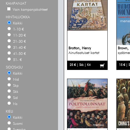
KAMPANJAT
Vain kampanjakohteet
HINTALUOKKA
Kaikki
1-10 €
11-20 €
21-30 €
31-40 €
Brotton, Henry
Brown,
Ainutlaatuiset kartat
sydäme
41-50 €
51- €
25 € | Skk | K4
15 € | 
SIDOSASU
Kaikki
Nid
Skp
Skk
Sid
Ns
KIELI
Kaikki
Suomi
Svenska