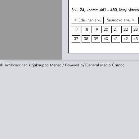
Sivu
24
, kohteet
461
-
480
, löytyi yhte
< Edellinen sivu
Seuraava sivu >
17
18
19
20
21
22
23
37
38
39
40
41
42
43
© Antikvaarinen kirjakauppa Menec / Powered by
General Media Carnac