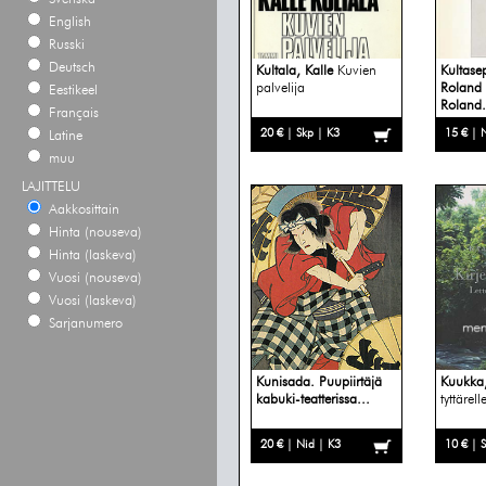
English
Russki
Deutsch
Kultala, Kalle
Kuvien
Kultase
palvelija
Roland 
Eestikeel
Roland.
Français
20 € | Skp | K3
15 € | 
Latine
muu
LAJITTELU
Aakkosittain
Hinta (nouseva)
Hinta (laskeva)
Vuosi (nouseva)
Vuosi (laskeva)
Sarjanumero
Kunisada. Puupiirtäjä
Kuukka,
kabuki-teatterissa...
tyttärell
20 € | Nid | K3
10 € | 