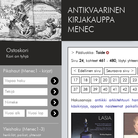
ANTIKVAARINEN
KIRJAKAUPPA
MENEC
Ostoskori
> Pääluokka:
Taide
Kori on tyhjä
Sivu
24
, kohteet
461
-
480
, löytyi yhte
Pikahaut (Menec1 - kirjat)
< Edellinen sivu
Seuraava sivu >
Vapaa
17
18
19
20
21
22
23
haku
37
38
39
40
41
42
43
Hae
tekijää
Hakusanoja:
antiikki
arkkitehtuuri
har
Hae
nimekettä
käsikirjoja, oppaita
naisteemat
paikalli
Hae
Hae
vähimmäisvuosi
enimmäisvuosi
Yleishaku (Menec1-3)
henkilöt, paikat, yhteisöt