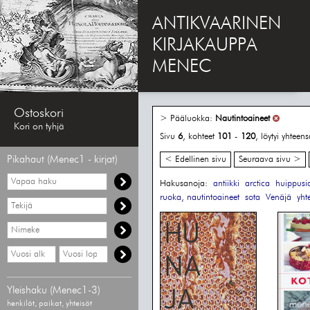
ANTIKVAARINEN
KIRJAKAUPPA
MENEC
Ostoskori
> Pääluokka:
Nautintoaineet
Kori on tyhjä
Sivu
6
, kohteet
101
-
120
, löytyi yhteen
Pikahaut (Menec1 - kirjat)
< Edellinen sivu
Seuraava sivu >
Vapaa
Hakusanoja:
antiikki
arctica
huippusi
haku
ruoka, nautintoaineet
sota
Venäjä
yht
Hae
tekijää
Hae
nimekettä
Hae
Hae
vähimmäisvuosi
enimmäisvuosi
Yleishaku (Menec1-3)
henkilöt, paikat, yhteisöt