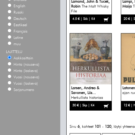
Lamond, John & Tucek,
Lampi, 
English
Robin
The Malt Whisky
Maija
T
File
Russki
Deutsch
4.5 € | Skk | K4
20 € | 
Eestikeel
Français
Latine
muu
LAJITTELU
Aakkosittain
Hinta (nouseva)
Hinta (laskeva)
Vuosi (nouseva)
Vuosi (laskeva)
Larsen, Andreo &
Latonen
Sarjanumero
Savonen, Liis...
ajan ru
Herkullista historiaa
30 € | Skp | K4
12 € | 
Sivu
6
, kohteet
101
-
120
, löytyi yhteen