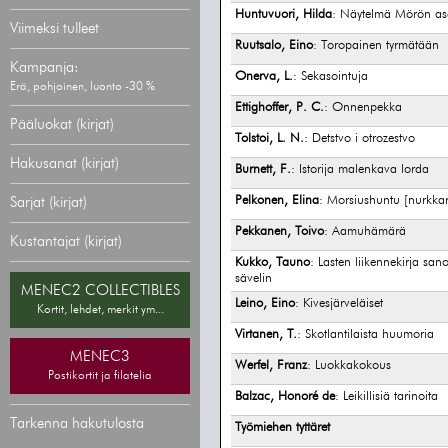
Huntuvuori, Hilda
: Näytelmä Mörön as
Viimeksi tulleet
Ruutsalo, Eino
: Toropainen tyrmätään
Kampanja:
Onerva, L.
: Sekasointuja
Erä, pohjoinen, luonto -30 %
Ettighoffer, P. C.
: Onnenpekka
Pääluokat (kirjat)
Tolstoi, L. N.
: Detstvo i otrozestvo
Hakusanat (kirjat)
Burnett, F.
: Istorija malenkava lorda
Pelkonen, Elina
: Morsiushuntu [nurkka
Sarjat (kirjat)
Pekkanen, Toivo
: Aamuhämärä
Kustantajat (kirjat)
Kukko, Tauno
: Lasten liikennekirja sano
sävelin
MENEC2 COLLECTIBLES
Leino, Eino
: Kivesjärveläiset
Kortit, lehdet, merkit ym...
Virtanen, T.
: Skotlantilaista huumoria
MENEC3
Werfel, Franz
: Luokkakokous
Postikortit ja filatelia
Balzac, Honoré de
: Leikillisiä tarinoita
Tarkenna hakutulosta
Työmiehen tyttäret