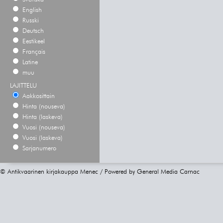
English
Russki
Deutsch
Eestikeel
Français
Latine
muu
LAJITTELU
Aakkosittain
Hinta (nouseva)
Hinta (laskeva)
Vuosi (nouseva)
Vuosi (laskeva)
Sarjanumero
© Antikvaarinen kirjakauppa Menec / Powered by
General Media Carnac