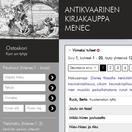
ANTIKVAARINEN
KIRJAKAUPPA
MENEC
Ostoskori
>
Viimeksi tulleet
Kori on tyhjä
Sivu
1
, kohteet
1
-
20
, löytyi yhteensä
1
Pikahaut (Menec1 - kirjat)
Seuraava sivu >
1
2
3
4
Vapaa
Hakusanoja:
Disney
filosofia
henkilöhi
haku
kaunokirjallisuus, ulkom
kaunokirjallis
Hae
meri
musiikki
paikallishistoria
runot
t
tekijää
Hae
Ruck, Berta
: Kuolematon tyttö
nimekettä
Hae
Hae
Joulu on taas!
vähimmäisvuosi
enimmäisvuosi
Mikki-hiiren jouluaatto
Yleishaku (Menec1-3)
Nisu-Nasu ja Aku
henkilöt, paikat, yhteisöt