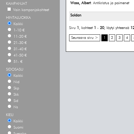
Wass, Albert
: Antikristus ja paimenet
KAMPANJAT
Vain kampanjakohteet
Soldan
HINTALUOKKA
Kaikki
Sivu
1
, kohteet
1
-
20
, löytyi yhteensä
1
1-10 €
11-20 €
Seuraava sivu >
1
2
3
4
21-30 €
31-40 €
41-50 €
51- €
SIDOSASU
Kaikki
Nid
Skp
Skk
Sid
Ns
KIELI
Kaikki
Suomi
Svenska