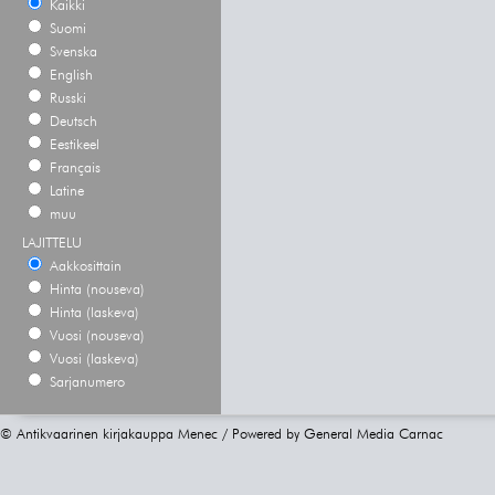
Kaikki
Suomi
Svenska
English
Russki
Deutsch
Eestikeel
Français
Latine
muu
LAJITTELU
Aakkosittain
Hinta (nouseva)
Hinta (laskeva)
Vuosi (nouseva)
Vuosi (laskeva)
Sarjanumero
© Antikvaarinen kirjakauppa Menec / Powered by
General Media Carnac