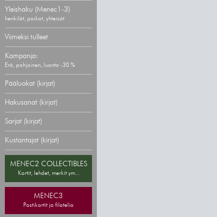
Yleishaku (Menec1-3)
henkilöt, paikat, yhteisöt
Viimeksi tulleet
Kampanja:
Erä, pohjoinen, luonto -30 %
Pääluokat (kirjat)
Hakusanat (kirjat)
Sarjat (kirjat)
Kustantajat (kirjat)
MENEC2 COLLECTIBLES
Kortit, lehdet, merkit ym...
MENEC3
Postikortit ja filatelia