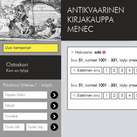
ANTIKVAARINEN
KIRJAKAUPPA
MENEC
Uusi kampanja!
> Hakusana:
sota
Sivu
51
, kohteet
1001
-
331
, löytyi yht
Ostoskori
Kori on tyhjä
< Edellinen sivu
1
2
3
4
Pikahaut (Menec1 - kirjat)
Sivu
51
, kohteet
1001
-
331
, löytyi yht
Vapaa
< Edellinen sivu
1
2
3
4
haku
Hae
tekijää
Hae
nimekettä
Hae
Hae
vähimmäisvuosi
enimmäisvuosi