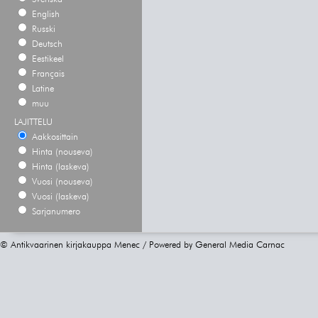
English
Russki
Deutsch
Eestikeel
Français
Latine
muu
LAJITTELU
Aakkosittain
Hinta (nouseva)
Hinta (laskeva)
Vuosi (nouseva)
Vuosi (laskeva)
Sarjanumero
© Antikvaarinen kirjakauppa Menec / Powered by
General Media Carnac