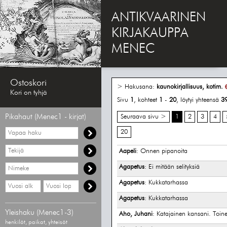
ANTIKVAARINEN
KIRJAKAUPPA
MENEC
Ostoskori
> Hakusana:
kaunokirjallisuus, kotim.
Kori on tyhjä
Sivu
1
, kohteet
1
-
20
, löytyi yhteensä
3
Pikahaut (Menec1 - kirjat)
Seuraava sivu >
1
2
3
4
Vapaa
20
haku
Hae
Aapeli
: Onnen pipanoita
tekijää
Hae
Agapetus
: Ei mitään selityksiä
nimekettä
Agapetus
: Kukkatarhassa
Hae
Hae
vähimmäisvuosi
enimmäisvuosi
Agapetus
: Kukkatarhassa
Yleishaku (Menec1-3)
Aho, Juhani
: Katajainen kansani. Toine
henkilöt, paikat, yhteisöt