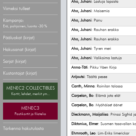
Aho, Juhani
: Lastuja lapsista
Viimeksi tulleet
Aho, Juhani
: Maisemia
Kampanja:
Aho, Juhani
: Panu
Erä, pohjoinen, luonto -30 %
Aho, Juhani
: Rauhan erakko
Pääluokat (kirjat)
Aho, Juhani
: Rauhan erakko
Aho, Juhani
: Tyven meri
Hakusanat (kirjat)
Aho, Juhani
: Valikoima lastuja
Sarjat (kirjat)
Anna-Täti
: Pikku Väen Kirja
Kustantajat (kirjat)
Arijoutsi
: Täältä pesee
Canth, Minna
: Roinilan talossa
MENEC2 COLLECTIBLES
Kortit, lehdet, merkit ym...
Carpelan, Bo
: Elämä jota elät
Carpelan, Bo
: Myöhäiset äänet
MENEC3
Postikortit ja filatelia
Dieckmann, Maijaliisa
: Prinssi Sigfrid 
Diktonius, Elmer
: Suomen tasavallan ka
Tarkenna hakutulosta
Ehrnrooth, Leo
: Lim-Eriks limerickar