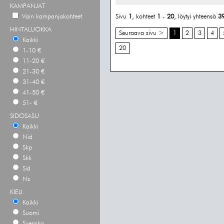
KAMPANJAT
Vain kampanjakohteet
Sivu
1
, kohteet
1
-
20
, löytyi yhteensä
3
HINTALUOKKA
Seuraava sivu >
1
2
3
4
Kaikki
20
1-10 €
11-20 €
21-30 €
31-40 €
41-50 €
51- €
SIDOSASU
Kaikki
Nid
Skp
Skk
Sid
Ns
KIELI
Kaikki
Suomi
Svenska