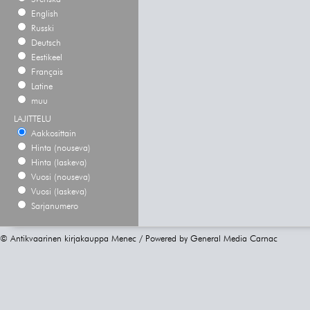
English
Russki
Deutsch
Eestikeel
Français
Latine
muu
LAJITTELU
Aakkosittain
Hinta (nouseva)
Hinta (laskeva)
Vuosi (nouseva)
Vuosi (laskeva)
Sarjanumero
© Antikvaarinen kirjakauppa Menec / Powered by
General Media Carnac