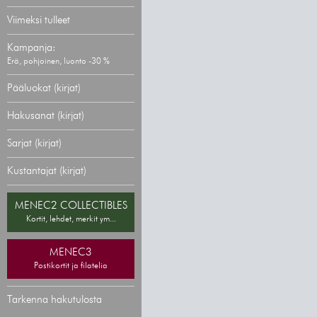
Viimeksi tulleet
Kampanja:
Erä, pohjoinen, luonto -30 %
Pääluokat (kirjat)
Hakusanat (kirjat)
Sarjat (kirjat)
Kustantajat (kirjat)
MENEC2 COLLECTIBLES
Kortit, lehdet, merkit ym...
MENEC3
Postikortit ja filatelia
Tarkenna hakutulosta