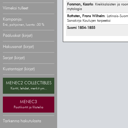
Forsman, Kaarlo
: Kreikkalaisten ja roo
Viimeksi tulleet
mytologia
Rothsten, Frans Wilhelm
: Latinais-Suo
Kampanja:
Sanakirja Koulujen tarpeeksi
Erä, pohjoinen, luonto -30 %
Suomi 1854-1855
Pääluokat (kirjat)
Hakusanat (kirjat)
Sarjat (kirjat)
Kustantajat (kirjat)
MENEC2 COLLECTIBLES
Kortit, lehdet, merkit ym...
MENEC3
Postikortit ja filatelia
Tarkenna hakutulosta