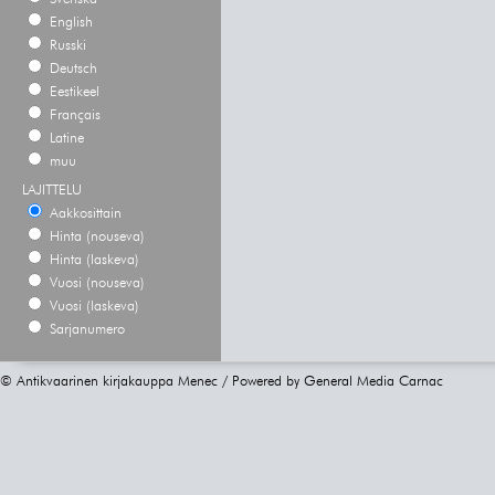
English
Russki
Deutsch
Eestikeel
Français
Latine
muu
LAJITTELU
Aakkosittain
Hinta (nouseva)
Hinta (laskeva)
Vuosi (nouseva)
Vuosi (laskeva)
Sarjanumero
© Antikvaarinen kirjakauppa Menec / Powered by
General Media Carnac