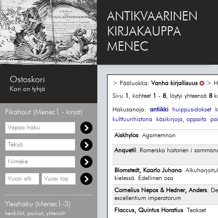
ANTIKVAARINEN
KIRJAKAUPPA
MENEC
Ostoskori
> Pääluokka:
Vanha kirjallisuus
> H
Kori on tyhjä
Sivu
1
, kohteet
1
-
8
, löytyi yhteensä
8
k
Hakusanoja:
antiikki
huippusidokset
k
Pikahaut (Menec1 - kirjat)
kulttuurihistoria
käsikirjoja, oppaita
pai
Vapaa
haku
Aiskhylos
: Agamemnon
Hae
tekijää
Anquetil
: Romerska historien i samman
Hae
nimekettä
Blomstedt, Kaarlo Juhana
: Alkuharjoitu
Hae
Hae
kielessä. Edellinen osa
vähimmäisvuosi
enimmäisvuosi
Cornelius Nepos & Hedner, Anders
: De
excellentium imperatorum
Yleishaku (Menec1-3)
Flaccus, Quintus Horatius
: Teokset
henkilöt, paikat, yhteisöt