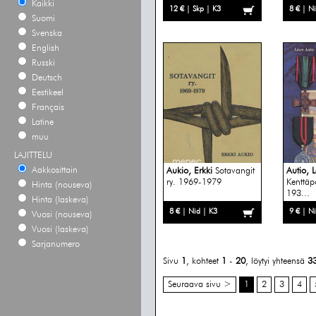
Kaikki
12 € | Skp | K3
8 € | N
Suomi
Svenska
English
Russki
Deutsch
Eestikeel
Français
Latine
muu
LAJITTELU
Aakkosittain
Aukio, Erkki
Sotavangit
Autio, 
ry. 1969-1979
Kenttäp
Hinta (nouseva)
193...
Hinta (laskeva)
8 € | Nid | K3
9 € | N
Vuosi (nouseva)
Vuosi (laskeva)
Sarjanumero
Sivu
1
, kohteet
1
-
20
, löytyi yhteensä
3
Seuraava sivu >
1
2
3
4