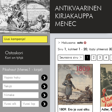
ANTIKVAARINEN
KIRJAKAUPPA
MENEC
Uusi kampanja!
> Hakusana:
sota
Sivu
1
, kohteet
1
-
20
, löytyi yhteensä
3
Ostoskori
Kori on tyhjä
Seuraava sivu >
1
2
3
4
Pikahaut (Menec1 - kirjat)
Vapaa
haku
Hae
tekijää
Hae
nimekettä
Hae
Hae
vähimmäisvuosi
enimmäisvuosi
1809. Ero ja uusi alku.
Adler, 