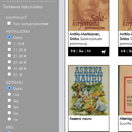
Tarkenna hakutulosta
KAMPANJAT
Vain kampanjakohteet
HINTALUOKKA
Anttila-Markkanen,
Anttila
Kaikki
Sirkka
Salakirjoitusta
Sirkka
S
pommisuoj...
pommisu
1-10 €
11-20 €
8 € | Skp | K4
6 € | S
21-30 €
31-40 €
41-50 €
51- €
SIDOSASU
Kaikki
Nid
Skp
Skk
Sid
Aseena nauru
Atteridg
Ns
Suurilta
KIELI