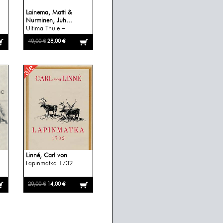
Lainema, Matti &
Nurminen, Juh...
Ultima Thule –
pohjoiset ...
40,00 €
28,00 €
a
Linné, Carl von
Lapinmatka 1732
20,00 €
14,00 €