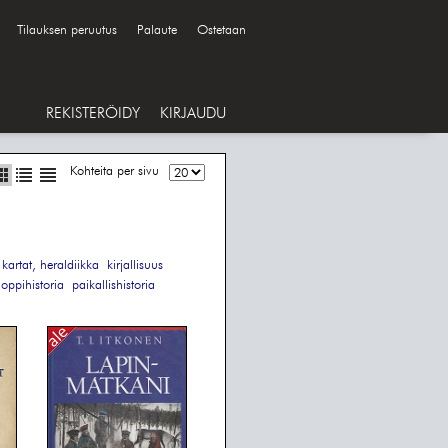
Tilauksen peruutus
Palaute
Ostetaan
REKISTERÖIDY
KIRJAUDU
Kohteita per sivu
kartat, heraldiikka
kirjallisuus
oppihistoria
paikallishistoria