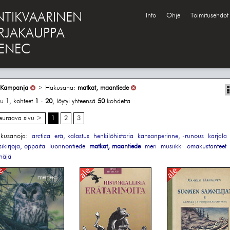
NTIKVAARINEN
Info
Ohje
Toimitusehdot
IRJAKAUPPA
ENEC
Kampanja
> Hakusana:
matkat, maantiede
vu
1
, kohteet
1
-
20
, löytyi yhteensä
50
kohdetta
euraava sivu >
1
2
3
kusanoja:
arctica
erä, kalastus
henkilöhistoria
kansanperinne, -runous
karjala
sikirjoja, oppaita
luonnontiede
matkat, maantiede
meri
musiikki
omakustanteet
näjä