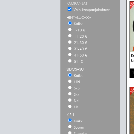
KAMPANJAT
Vain kampanjakohteet
HINTALUOKKA
Kaikki
1-10 €
11-20 €
21-30 €
31-40 €
41-50 €
K
ki
51- €
SIDOSASU
1
Kaikki
Nid
Skp
Skk
Sid
Ns
KIELI
Kaikki
Suomi
Svenska