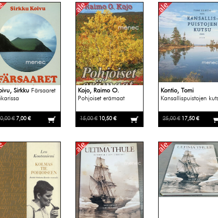
oivu, Sirkku
Färsaaret
Kojo, Raimo O.
Kontio, Tomi
ikarissa
Pohjoiset erämaat
Kansallispuistojen kut
0,00 €
7,00 €
15,00 €
10,50 €
25,00 €
17,50 €