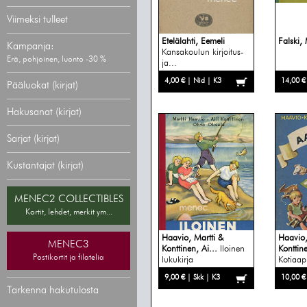
Viimeksi tulleet
Etelälahti, Eemeli
Falski,
Kampanja:
Kansakoulun kirjoitus-
Erä, pohjoinen, luonto -30 %
ja...
4,00 € | Nid | K3
14,00 €
Pääluokat (kirjat)
Hakusanat (kirjat)
Sarjat (kirjat)
Kustantajat (kirjat)
MENEC2 COLLECTIBLES
Kortit, lehdet, merkit ym...
Haavio, Martti &
Haavio,
MENEC3
Konttinen, Ai...
Iloinen
Konttine
Postikortit ja filatelia
lukukirja
Kotiaap
9,00 € | Skk | K3
10,00 €
Tarkenna hakutulosta