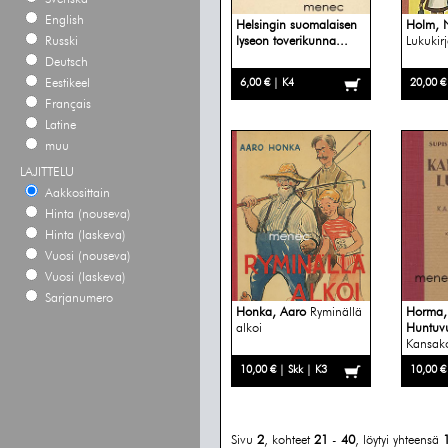
English
Helsingin suomalaisen
Holm, N
Russki
lyseon toverikunna...
Lukukir
Deutsch
Eestikeel
6,00 € | K4
20,00 €
Français
Latine
muu
LAJITTELU
Aakkosittain
Hinta (nouseva)
Hinta (laskeva)
Vuosi (nouseva)
Vuosi (laskeva)
Sarjanumero
Honka, Aaro
Ryminällä
Horma, 
alkoi
Huntuvu
Kansako
10,00 € | Skk | K3
10,00 €
Sivu
2
, kohteet
21
-
40
, löytyi yhteensä