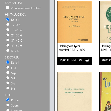
KAMPANJAT
Vain kampanjakohteet
HINTALUOKKA
Kaikki
1-10 €
11-20 €
21-30 €
31-40 €
41-50 €
Helsingfors lycei
Helsing
matrikel 1831-1889
1891–1
51- €
SIDOSASU
15,00 € | Nid | K3
20,00 €
Kaikki
Nid
Skp
Skk
Sid
Ns
KIELI
Kaikki
Suomi
Svenska