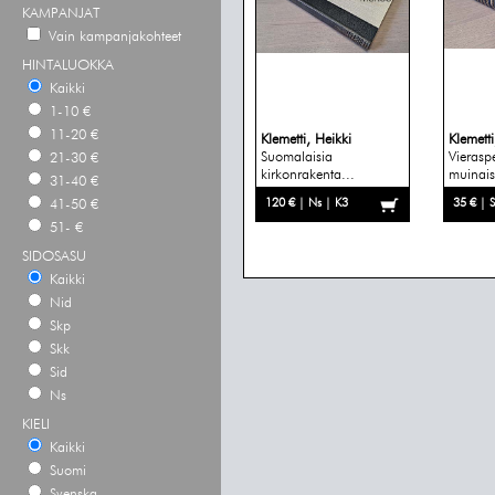
KAMPANJAT
Vain kampanjakohteet
HINTALUOKKA
Kaikki
1-10 €
11-20 €
Klemetti, Heikki
Klemetti
Suomalaisia
Vierasp
21-30 €
kirkonrakenta...
muinais
31-40 €
120 € | Ns | K3
35 € | S
41-50 €
51- €
SIDOSASU
Kaikki
Nid
Skp
Skk
Sid
Ns
KIELI
Kaikki
Suomi
Svenska