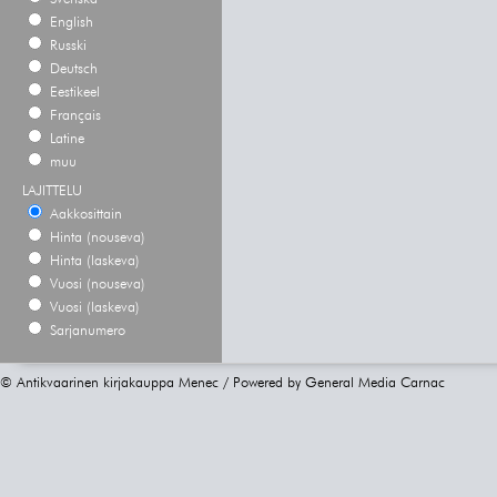
English
Russki
Deutsch
Eestikeel
Français
Latine
muu
LAJITTELU
Aakkosittain
Hinta (nouseva)
Hinta (laskeva)
Vuosi (nouseva)
Vuosi (laskeva)
Sarjanumero
© Antikvaarinen kirjakauppa Menec / Powered by
General Media Carnac