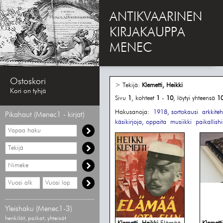
ANTIKVAARINEN
KIRJAKAUPPA
MENEC
Ostoskori
> Tekijä:
Klemetti, Heikki
Kori on tyhjä
Sivu
1
, kohteet
1
-
10
, löytyi yhteensä
1
Hakusanoja:
1918, sortokausi
arkkiteh
Pikahaut (Menec1 - kirjat)
käsikirjoja, oppaita
musiikki
paikallishi
Vapaa
haku
Hae
tekijää
Hae
nimekettä
Hae
Hae
vähimmäisvuosi
enimmäisvuosi
Yleishaku (Menec1-3)
henkilöt, paikat, yhteisöt