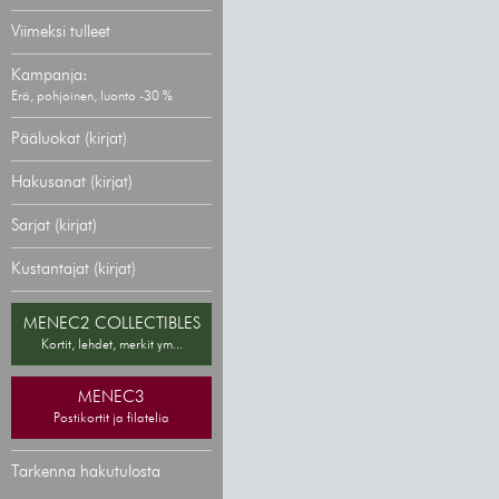
Viimeksi tulleet
Kampanja:
Erä, pohjoinen, luonto -30 %
Pääluokat (kirjat)
Hakusanat (kirjat)
Sarjat (kirjat)
Kustantajat (kirjat)
MENEC2 COLLECTIBLES
Kortit, lehdet, merkit ym...
MENEC3
Postikortit ja filatelia
Tarkenna hakutulosta