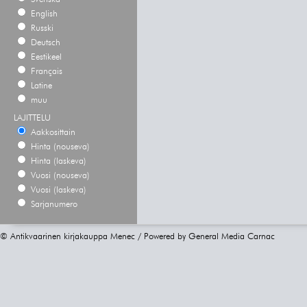
English
Russki
Deutsch
Eestikeel
Français
Latine
muu
LAJITTELU
Aakkosittain
Hinta (nouseva)
Hinta (laskeva)
Vuosi (nouseva)
Vuosi (laskeva)
Sarjanumero
© Antikvaarinen kirjakauppa Menec / Powered by
General Media Carnac