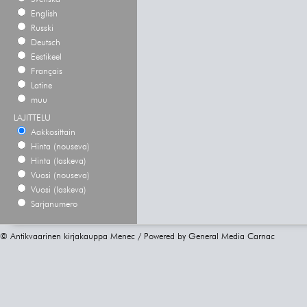
English
Russki
Deutsch
Eestikeel
Français
Latine
muu
LAJITTELU
Aakkosittain
Hinta (nouseva)
Hinta (laskeva)
Vuosi (nouseva)
Vuosi (laskeva)
Sarjanumero
© Antikvaarinen kirjakauppa Menec / Powered by
General Media Carnac