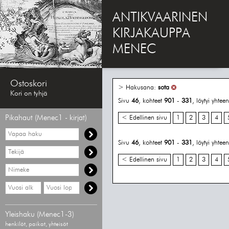
ANTIKVAARINEN
KIRJAKAUPPA
MENEC
Ostoskori
> Hakusana:
sota
Kori on tyhjä
Sivu
46
, kohteet
901
-
331
, löytyi yhte
Pikahaut (Menec1 - kirjat)
< Edellinen sivu
1
2
3
4
Vapaa
haku
Sivu
46
, kohteet
901
-
331
, löytyi yhte
Hae
tekijää
< Edellinen sivu
1
2
3
4
Hae
nimekettä
Hae
Hae
vähimmäisvuosi
enimmäisvuosi
Yleishaku (Menec1-3)
henkilöt, paikat, yhteisöt