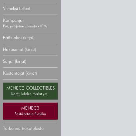
Viimeksi tulleet
Kampanja:
Erä, pohjoinen, luonto -30 %
Pääluokat (kirjat)
Hakusanat (kirjat)
Sarjat (kirjat)
Kustantajat (kirjat)
MENEC2 COLLECTIBLES
Kortit, lehdet, merkit ym...
MENEC3
Postikortit ja filatelia
Tarkenna hakutulosta