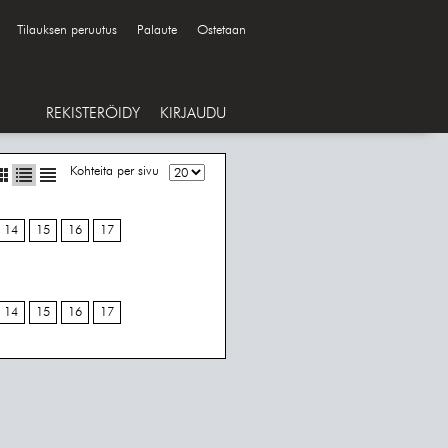
Tilauksen peruutus
Palaute
Ostetaan
REKISTERÖIDY
KIRJAUDU
Kohteita per sivu
14
15
16
17
14
15
16
17