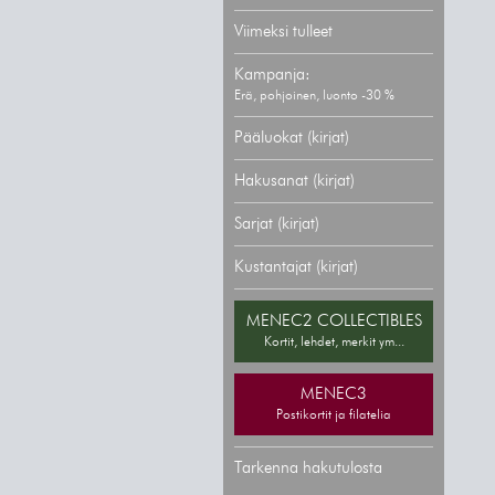
Viimeksi tulleet
Kampanja:
Erä, pohjoinen, luonto -30 %
Pääluokat (kirjat)
Hakusanat (kirjat)
Sarjat (kirjat)
Kustantajat (kirjat)
MENEC2 COLLECTIBLES
Kortit, lehdet, merkit ym...
MENEC3
Postikortit ja filatelia
Tarkenna hakutulosta