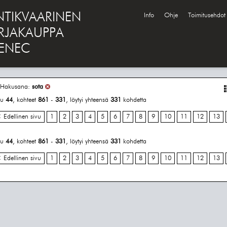
NTIKVAARINEN
Info
Ohje
Toimitusehdot
IRJAKAUPPA
ENEC
Hakusana:
sota
vu
44
, kohteet
861
-
331
, löytyi yhteensä
331
kohdetta
 Edellinen sivu
1
2
3
4
5
6
7
8
9
10
11
12
13
vu
44
, kohteet
861
-
331
, löytyi yhteensä
331
kohdetta
 Edellinen sivu
1
2
3
4
5
6
7
8
9
10
11
12
13