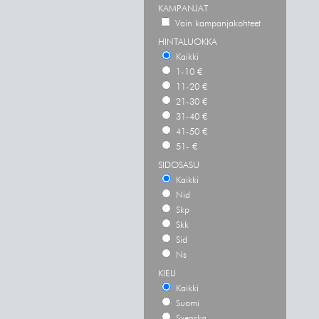
KAMPANJAT
Vain kampanjakohteet
HINTALUOKKA
Kaikki
1-10 €
11-20 €
21-30 €
31-40 €
41-50 €
51- €
SIDOSASU
Kaikki
Nid
Skp
Skk
Sid
Ns
KIELI
Kaikki
Suomi
Svenska