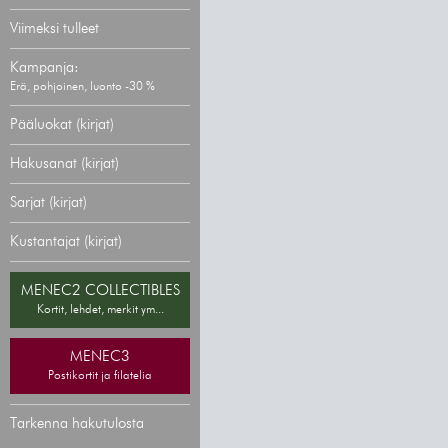
Viimeksi tulleet
Kampanja:
Erä, pohjoinen, luonto -30 %
Pääluokat (kirjat)
Hakusanat (kirjat)
Sarjat (kirjat)
Kustantajat (kirjat)
MENEC2 COLLECTIBLES
Kortit, lehdet, merkit ym...
MENEC3
Postikortit ja filatelia
Tarkenna hakutulosta