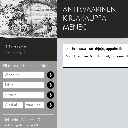
ANTIKVAARINEN
KIRJAKAUPPA
MENEC
Ostoskori
> Hakusana:
käsikirjoja, oppaita
Kori on tyhjä
Sivu
4
, kohteet
61
-
18
, löytyi yhteensä
Pikahaut (Menec1 - kirjat)
Vapaa
haku
Hae
tekijää
Hae
nimekettä
Hae
Hae
vähimmäisvuosi
enimmäisvuosi
Yleishaku (Menec1-3)
henkilöt, paikat, yhteisöt