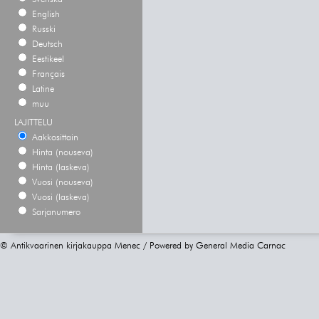
English
Russki
Deutsch
Eestikeel
Français
Latine
muu
LAJITTELU
Aakkosittain
Hinta (nouseva)
Hinta (laskeva)
Vuosi (nouseva)
Vuosi (laskeva)
Sarjanumero
© Antikvaarinen kirjakauppa Menec / Powered by
General Media Carnac