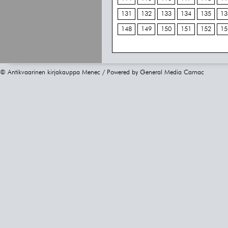
131
132
133
134
135
13
148
149
150
151
152
15
© Antikvaarinen kirjakauppa Menec / Powered by
General Media Carnac