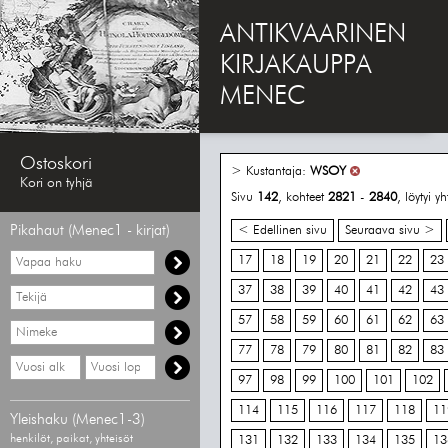
ANTIKVAARINEN
KIRJAKAUPPA
MENEC
Ostoskori
> Kustantaja:
WSOY
Kori on tyhjä
Sivu
142
, kohteet
2821
-
2840
, löytyi 
Pikahaut (Menec1 - kirjat)
< Edellinen sivu
Seuraava sivu >
Vapaa
17
18
19
20
21
22
23
haku
37
38
39
40
41
42
43
Hae
tekijää
57
58
59
60
61
62
63
Hae
nimekettä
77
78
79
80
81
82
83
Hae
Hae
vähimmäisvuosi
enimmäisvuosi
97
98
99
100
101
102
114
115
116
117
118
11
Yleishaku (Menec1-3)
henkilöt, paikat, yhteisöt
131
132
133
134
135
13