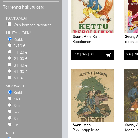
Tarkenna hakutulosta
KAMPANJAT
Vain kampanjakohteet
HINTALUOKKA
Swan, Anni
Kettu
Swan, 
Kaikki
Repolainen
oppivuo
1-10 €
11-20 €
7 € | Skk | K3
2 € | N
21-30 €
31-40 €
41-50 €
51- €
SIDOSASU
Kaikki
Nid
Skp
Skk
Sid
Ns
Swan, Anni
Swan, 
Pikkupappilassa
Matin j
KIELI