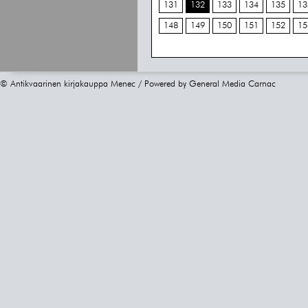
131
132
133
134
135
13
148
149
150
151
152
15
© Antikvaarinen kirjakauppa Menec / Powered by
General Media Carnac