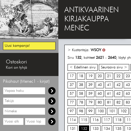
ANTIKVAARINEN
KIRJAKAUPPA
MENEC
Uusi kampanja!
> Kustantaja:
WSOY
Sivu
132
, kohteet
2621
-
2640
, löytyi 
Ostoskori
Kori on tyhjä
< Edellinen sivu
Seuraava sivu >
17
18
19
20
21
22
23
Pikahaut (Menec1 - kirjat)
37
38
39
40
41
42
43
Vapaa
haku
57
58
59
60
61
62
63
Hae
77
78
79
80
81
82
83
tekijää
Hae
97
98
99
100
101
102
nimekettä
Hae
Hae
114
115
116
117
118
11
vähimmäisvuosi
enimmäisvuosi
131
132
133
134
135
13