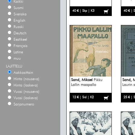
Kaikki
Suomi
40 € | Skp | K3
40 € | 
Svenska
English
Russki
Deutsch
Eestikeel
Français
Latine
muu
LAJITTELU
Aakkosittain
Hinta (nouseva)
Sand, Mikael
Pikku
Sand, M
Lallin maapallo
Laurin s
Hinta (laskeva)
Vuosi (nouseva)
12 € | Sid | K2
25 € | 
Vuosi (laskeva)
Sarjanumero