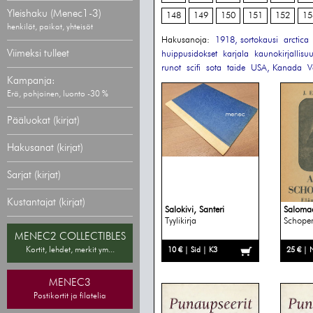
Yleishaku (Menec1-3)
148
149
150
151
152
15
henkilöt, paikat, yhteisöt
Hakusanoja:
1918, sortokausi
arctica
Viimeksi tulleet
huippusidokset
karjala
kaunokirjallisu
runot
scifi
sota
taide
USA, Kanada
V
Kampanja:
Erä, pohjoinen, luonto -30 %
Pääluokat (kirjat)
Hakusanat (kirjat)
Sarjat (kirjat)
Kustantajat (kirjat)
Salokivi, Santeri
Salomaa
Tyylikirja
Schope
MENEC2 COLLECTIBLES
Kortit, lehdet, merkit ym...
10 € | Sid | K3
25 € | 
MENEC3
Postikortit ja filatelia