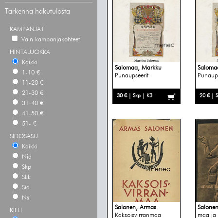
Tarkenna hakutulosta
KAMPANJAT
Vain kampanjakohteet
HINTALUOKKA
Kaikki
Salomaa, Markku
Saloma
1-10 €
Punaupseerit
Punaups
11-20 €
21-30 €
30 € | Skp | K3
20 € | 
31-40 €
41-50 €
51- €
SIDOSASU
Kaikki
Nid
Skp
Skk
Sid
Ns
Salonen, Armas
Salone
KIELI
Kaksoisvirranmaa
maa ja 