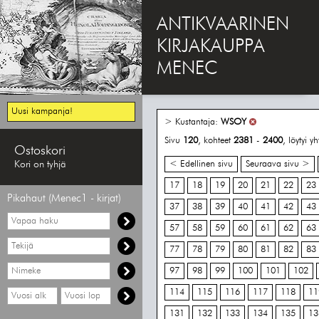
ANTIKVAARINEN
KIRJAKAUPPA
MENEC
Uusi kampanja!
> Kustantaja:
WSOY
Sivu
120
, kohteet
2381
-
2400
, löytyi 
Ostoskori
Kori on tyhjä
< Edellinen sivu
Seuraava sivu >
17
18
19
20
21
22
23
Pikahaut (Menec1 - kirjat)
37
38
39
40
41
42
43
Vapaa
haku
57
58
59
60
61
62
63
Hae
77
78
79
80
81
82
83
tekijää
Hae
97
98
99
100
101
102
nimekettä
Hae
Hae
114
115
116
117
118
11
vähimmäisvuosi
enimmäisvuosi
131
132
133
134
135
13