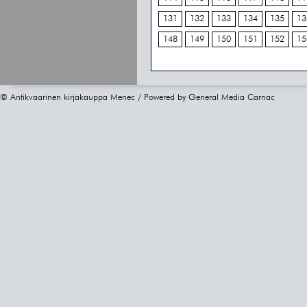
131
132
133
134
135
13
148
149
150
151
152
15
© Antikvaarinen kirjakauppa Menec / Powered by
General Media Carnac