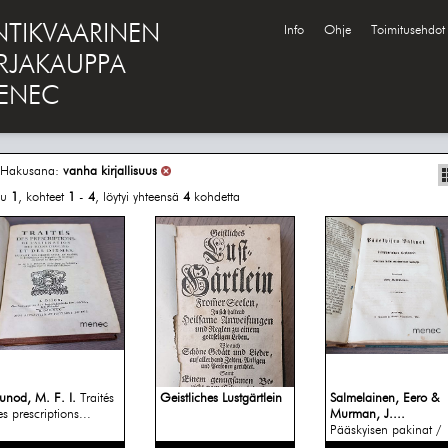
NTIKVAARINEN
Info
Ohje
Toimitusehdot
IRJAKAUPPA
ENEC
Hakusana:
vanha kirjallisuus
vu
1
, kohteet
1
-
4
, löytyi yhteensä
4
kohdetta
unod, M. F. I.
Traités
Geistliches Lustgärtlein
Salmelainen, Eero &
es prescriptions...
Murman, J....
Pääskyisen pakinat /
Setä...