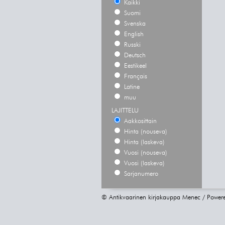
Kaikki
Suomi
Svenska
English
Russki
Deutsch
Eestikeel
Français
Latine
muu
LAJITTELU
Aakkosittain
Hinta (nouseva)
Hinta (laskeva)
Vuosi (nouseva)
Vuosi (laskeva)
Sarjanumero
© Antikvaarinen kirjakauppa Menec / Power