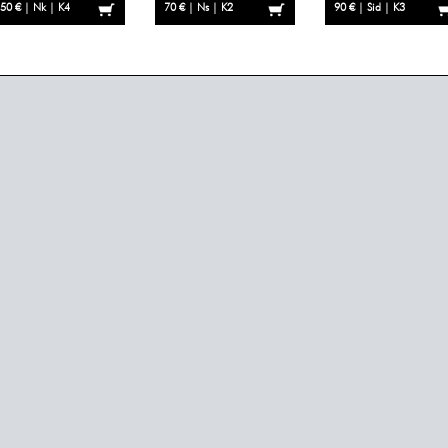
50 € | Nk | K4
70 € | Ns | K2
90 € | Sid | K3