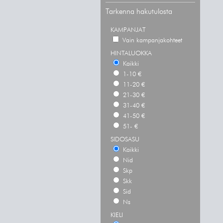
Tarkenna hakutulosta
KAMPANJAT
Vain kampanjakohteet
HINTALUOKKA
Kaikki
1-10 €
11-20 €
21-30 €
31-40 €
41-50 €
51- €
SIDOSASU
Kaikki
Nid
Skp
Skk
Sid
Ns
KIELI