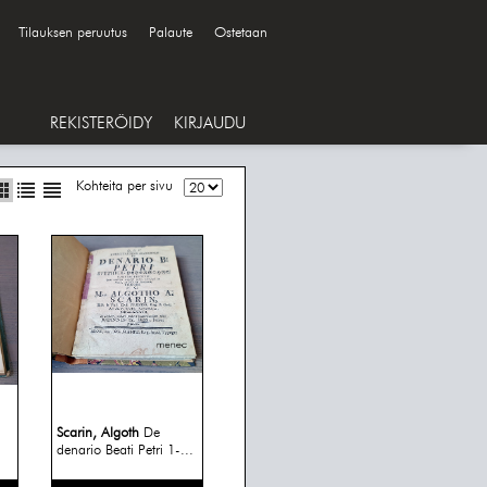
Tilauksen peruutus
Palaute
Ostetaan
REKISTERÖIDY
KIRJAUDU
Kohteita per sivu
Scarin, Algoth
De
denario Beati Petri 1-...