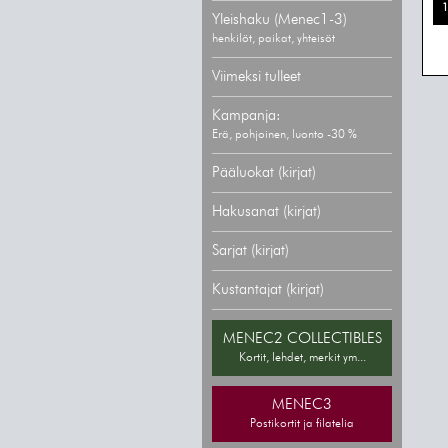
1
Yleishaku (Menec1-3)
henkilöt, paikat, yhteisöt
Viimeksi tulleet
Kampanja:
Erä, pohjoinen, luonto -30 %
Pääluokat (kirjat)
Hakusanat (kirjat)
Sarjat (kirjat)
Kustantajat (kirjat)
MENEC2 COLLECTIBLES
Kortit, lehdet, merkit ym...
MENEC3
Postikortit ja filatelia