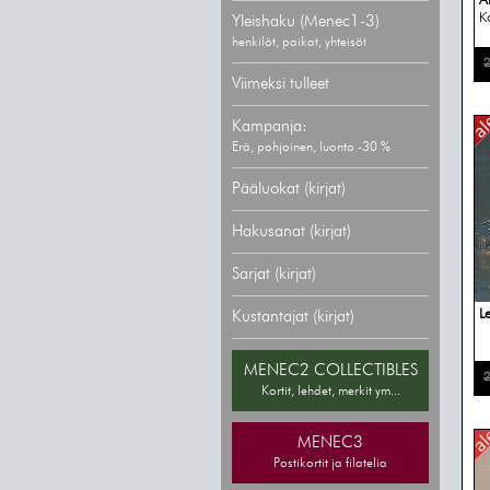
A
Ko
Yleishaku (Menec1-3)
henkilöt, paikat, yhteisöt
2
Viimeksi tulleet
Kampanja:
Erä, pohjoinen, luonto -30 %
Pääluokat (kirjat)
Hakusanat (kirjat)
Sarjat (kirjat)
L
Kustantajat (kirjat)
MENEC2 COLLECTIBLES
2
Kortit, lehdet, merkit ym...
MENEC3
Postikortit ja filatelia