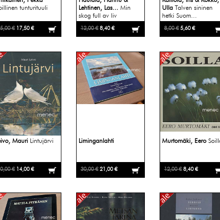
ntikainen, Pekka
Hautala, Hannu &
Kalliola, Iris & Kokko,
illinen tunturituuli
Lehtinen, Las...
Min
Ulla
Talven sininen
skog full av liv
hetki Suom...
5,00 €
17,50 €
12,00 €
8,40 €
8,00 €
5,60 €
eivo, Mauri
Lintujärvi
Liminganlahti
Murtomäki, Eero
Soil
0,00 €
14,00 €
30,00 €
21,00 €
12,00 €
8,40 €