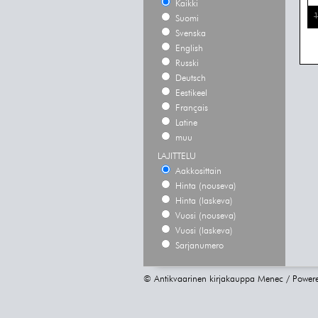
Kaikki
1
Suomi
Svenska
English
Russki
Deutsch
Eestikeel
Français
Latine
muu
LAJITTELU
Aakkosittain
Hinta (nouseva)
Hinta (laskeva)
Vuosi (nouseva)
Vuosi (laskeva)
Sarjanumero
© Antikvaarinen kirjakauppa Menec / Power