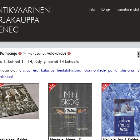
NTIKVAARINEN
Info
Ohje
Toimitusehdot
IRJAKAUPPA
ENEC
Kampanja
> Hakusana:
valokuvaus
vu
1
, kohteet
1
-
14
, löytyi yhteensä
14
kohdetta
kusanoja:
arctica
erä, kalastus
henkilöhistoria
luonnontiede
paikallishistoria
ta
iliikkeet