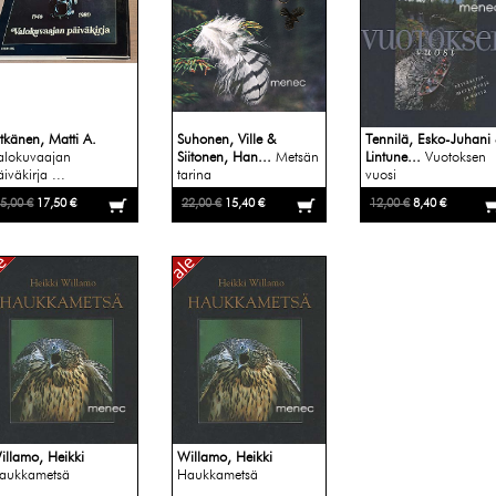
itkänen, Matti A.
Suhonen, Ville &
Tennilä, Esko-Juhani
alokuvaajan
Siitonen, Han...
Metsän
Lintune...
Vuotoksen
iväkirja ...
tarina
vuosi
5,00 €
17,50 €
22,00 €
15,40 €
12,00 €
8,40 €
illamo, Heikki
Willamo, Heikki
aukkametsä
Haukkametsä