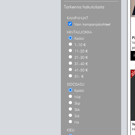
Tarkenna hakutulosta
KAMPANJAT
Vain kampanjakohteet
HINTALUOKKA
P
Kaikki
V
1-10 €
pä
11-20 €
2
21-30 €
31-40 €
41-50 €
51- €
SIDOSASU
Kaikki
Nid
Skp
Skk
Sid
Ns
W
H
KIELI