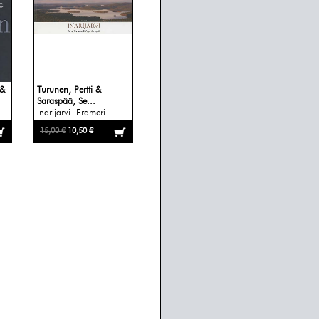
 &
Turunen, Pertti &
Saraspää, Se...
Inarijärvi. Erämeri
15,00 €
10,50 €