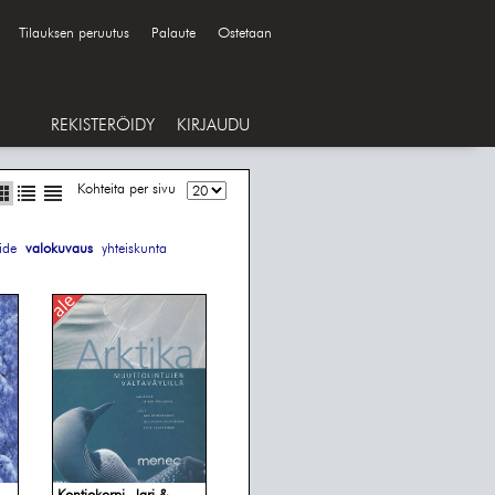
Tilauksen peruutus
Palaute
Ostetaan
REKISTERÖIDY
KIRJAUDU
Kohteita per sivu
ide
valokuvaus
yhteiskunta