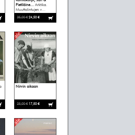
Kontiokorpi, Jari &
Pietiläine...
Arktika.
Muuttolintujen v...
35,00 €
24,50 €
la
Nirvin aikaan
25,00 €
17,50 €