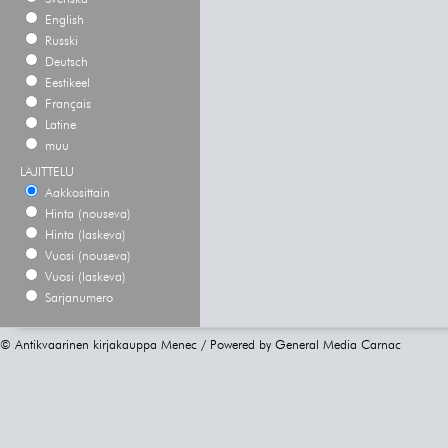
English
Russki
Deutsch
Eestikeel
Français
Latine
muu
LAJITTELU
Aakkosittain
Hinta (nouseva)
Hinta (laskeva)
Vuosi (nouseva)
Vuosi (laskeva)
Sarjanumero
© Antikvaarinen kirjakauppa Menec / Powered by
General Media Carnac