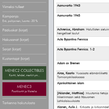
Aamuvartio 1943
Viimeksi tulleet
Aamuvartio 1945
Kampanja:
Erä, pohjoinen, luonto -30 %
Achrenius, Abraham
: Halullisten sieluin
Pääluokat (kirjat)
hengelliset laulut
Hakusanat (kirjat)
Acta Byzantina Fennica
Sarjat (kirjat)
Acta Byzantina Fennica. 1-2
Kustantajat (kirjat)
Adam av Bremen
MENEC2 COLLECTIBLES
Airas, Kaarlo
: Vuosisata elämänliikettä
Kortit, lehdet, merkit ym...
Tornionjokilaaksossa
Ajankohtainen islam
MENEC3
Postikortit ja filatelia
[Akiander, Matthias]
: Muutamia tietoja
Inkerinmaan sekä Itäsuomen
Lahkolaisuuksista
Tarkenna hakutulosta
Alanen, Aulis J.
: Kirkosta ja kirkonmäel