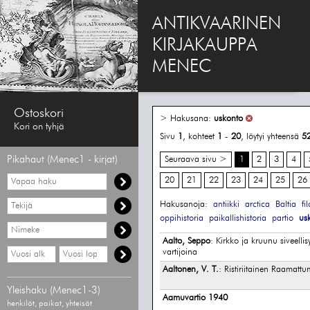
ANTIKVAARINEN
KIRJAKAUPPA
MENEC
Ostoskori
> Hakusana:
uskonto
Kori on tyhjä
Sivu
1
, kohteet
1
-
20
, löytyi yhteensä
5
Pikahaut (Menec1 - kirjat)
Seuraava sivu >
1
2
3
4
Vapaa
20
21
22
23
24
25
26
haku
Hae
Hakusanoja:
antiikki
arctica
Baltia
fi
tekijää
oppihistoria
paikallishistoria
partio
us
Hae
nimekettä
Aalto, Seppo
: Kirkko ja kruunu siveelli
Hae
Hae
vartijoina
vähimmäisvuosi
enimmäisvuosi
Aaltonen, V. T.
: Ristiriitainen Raamatt
Yleishaku (Menec1-3)
Aamuvartio 1940
henkilöt, paikat, yhteisöt