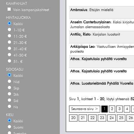
KAMPANJAT
Vain kampanjakohteet
Ambrosius
: Etsijän mielellä
HINTALUOKKA
Anselm Canterburylainen
: Kaksi kirjoitu
Kaikki
Jumalan olemassaolosta
1-10 €
Anttila, Risto
: Karjalan luostarit
11-20 €
21-30 €
Arkkipiispa Leo
: Vastuullisen ihmisyyde
31-40 €
puolesta
41-50 €
Athos. Kajastuksia pyhältä vuorelta
51- €
SIDOSASU
Athos. Kajastuksia pyhältä vuorelta
Kaikki
Nid
Athos. Luostarielämää Pyhällä Vuorella
Skp
Skk
Sivu
1
, kohteet
1
-
20
, löytyi yhteensä
5
Sid
Ns
Seuraava sivu >
1
2
3
4
KIELI
20
21
22
23
24
25
26
Kaikki
Suomi
Svenska