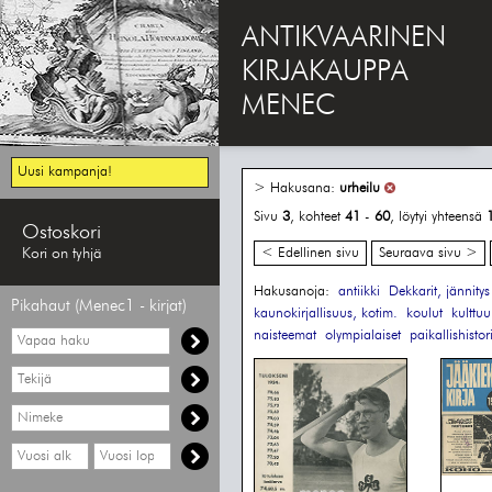
ANTIKVAARINEN
KIRJAKAUPPA
MENEC
Uusi kampanja!
> Hakusana:
urheilu
Sivu
3
, kohteet
41
-
60
, löytyi yhteensä
Ostoskori
Kori on tyhjä
< Edellinen sivu
Seuraava sivu >
Hakusanoja:
antiikki
Dekkarit, jännitys
Pikahaut (Menec1 - kirjat)
kaunokirjallisuus, kotim.
koulut
kulttuu
Vapaa
naisteemat
olympialaiset
paikallishistor
haku
Hae
tekijää
Hae
nimekettä
Hae
Hae
vähimmäisvuosi
enimmäisvuosi