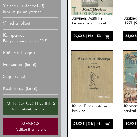
Yleishaku (Menec1-3)
henkilöt, paikat, yhteisöt
Järvinen, Matti
Tieni
Jääkiek
Viimeksi tulleet
keihäänheiton maail...
1971 [2
Kampanja:
20,00 € | Nid | K3
35,00 €
Erä, pohjoinen, luonto -30 %
Pääluokat (kirjat)
Hakusanat (kirjat)
Sarjat (kirjat)
Kustantajat (kirjat)
MENEC2 COLLECTIBLES
Kallio, E.
Voimistelun
Kapteen
Kortit, lehdet, merkit ym...
käsikirja
sankari
MENEC3
25,00 € | Skk | K4
10,00 €
Postikortit ja filatelia