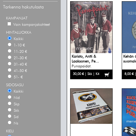
Tarkenna hakutulosta
KAMPANJAT
Vain kampanjakohteet
HINTALUOKKA
Kaikki
1-10 €
11-20 €
Karisto, Antti &
Kehän ä
21-30 €
Laaksonen, Pe...
suomala
31-40 €
Punapaidat.
41-50 €
Lahtelainen m...
30,00 € | Skk | K4
8,00 € 
51- €
SIDOSASU
Kaikki
Nid
Skp
Skk
Sid
Ns
KIELI