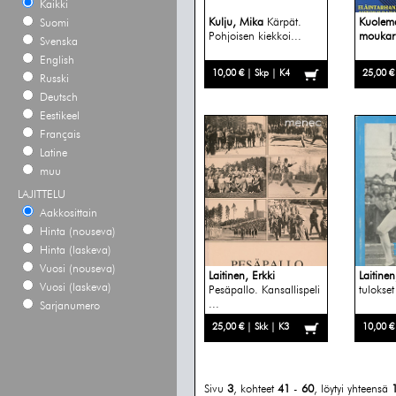
Kaikki
Kulju, Mika
Kärpät.
Kuolem
Suomi
Pohjoisen kiekkoi...
moukari
Svenska
English
10,00 € | Skp | K4
25,00 €
Russki
Deutsch
Eestikeel
Français
Latine
muu
LAJITTELU
Aakkosittain
Hinta (nouseva)
Hinta (laskeva)
Vuosi (nouseva)
Laitinen, Erkki
Laitinen
Vuosi (laskeva)
Pesäpallo. Kansallispeli
tulokset 
...
Sarjanumero
25,00 € | Skk | K3
10,00 €
Sivu
3
, kohteet
41
-
60
, löytyi yhteensä