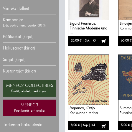
Viimeksi tulleet
Kampanja:
Sigurd Frosterus.
Sinovje
Erä, pohjoinen, luonto -30 %
Finnische Moderne und
Kommuni
...
Pääluokat (kirjat)
20,00 € | Skk | K4
60,00 €
Hakusanat (kirjat)
Sarjat (kirjat)
Kustantajat (kirjat)
MENEC2 COLLECTIBLES
Kortit, lehdet, merkit ym...
MENEC3
Stepanov, Ortjo
Summan
Postikortit ja filatelia
Kotikunnan tarina
Punaine
Tarkenna hakutulosta
8,00 € | Skp | K4
5,00 € 