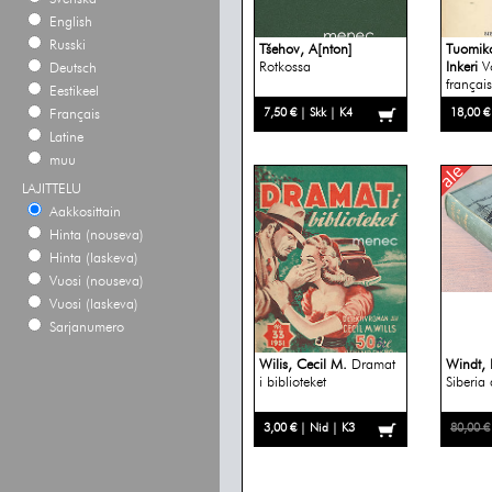
English
Russki
Tšehov, A[nton]
Tuomik
Rotkossa
Inkeri
V
Deutsch
français
Eestikeel
7,50 € | Skk | K4
18,00 €
Français
Latine
muu
LAJITTELU
Aakkosittain
Hinta (nouseva)
Hinta (laskeva)
Vuosi (nouseva)
Vuosi (laskeva)
Sarjanumero
Wilis, Cecil M.
Dramat
Windt, 
i biblioteket
Siberia a
3,00 € | Nid | K3
80,00 €