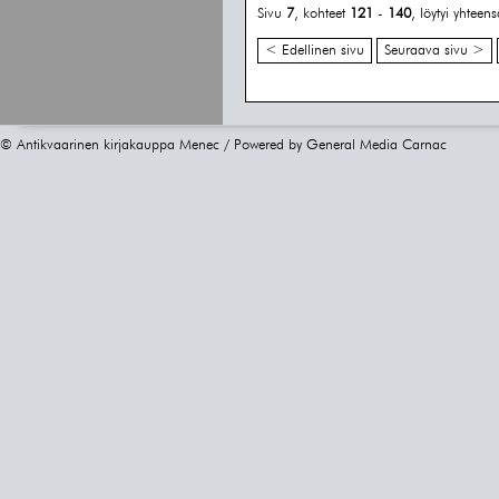
Sivu
7
, kohteet
121
-
140
, löytyi yhteen
< Edellinen sivu
Seuraava sivu >
© Antikvaarinen kirjakauppa Menec / Powered by
General Media Carnac