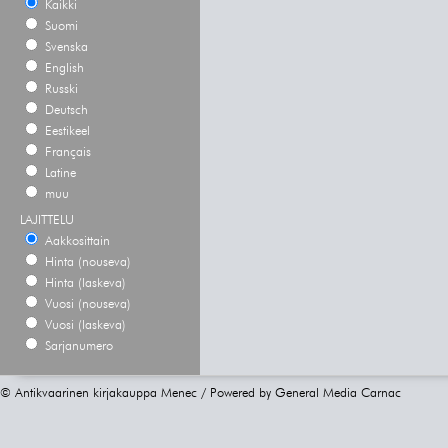
Kaikki
Suomi
Svenska
English
Russki
Deutsch
Eestikeel
Français
Latine
muu
LAJITTELU
Aakkosittain
Hinta (nouseva)
Hinta (laskeva)
Vuosi (nouseva)
Vuosi (laskeva)
Sarjanumero
© Antikvaarinen kirjakauppa Menec / Powered by
General Media Carnac