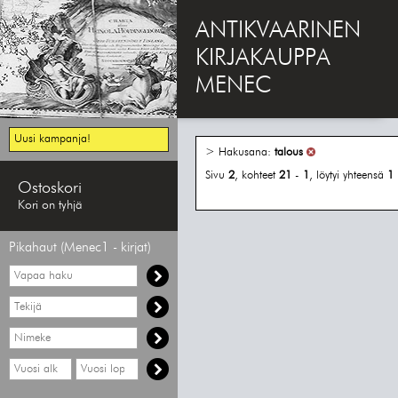
ANTIKVAARINEN
KIRJAKAUPPA
MENEC
Uusi kampanja!
> Hakusana:
talous
Sivu
2
, kohteet
21
-
1
, löytyi yhteensä
1
Ostoskori
Kori on tyhjä
Pikahaut (Menec1 - kirjat)
Vapaa
haku
Hae
tekijää
Hae
nimekettä
Hae
Hae
vähimmäisvuosi
enimmäisvuosi