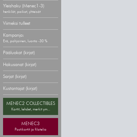
Yleishaku (Menec1-3)
henkilöt, paikat, yhteisöt
Viimeksi tulleet
Kampanja:
Erä, pohjoinen, luonto -30 %
Pääluokat (kirjat)
Hakusanat (kirjat)
Sarjat (kirjat)
Kustantajat (kirjat)
MENEC2 COLLECTIBLES
Kortit, lehdet, merkit ym...
MENEC3
Postikortit ja filatelia