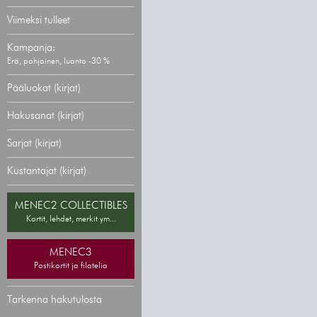
Viimeksi tulleet
Kampanja:
Erä, pohjoinen, luonto -30 %
Pääluokat (kirjat)
Hakusanat (kirjat)
Sarjat (kirjat)
Kustantajat (kirjat)
MENEC2 COLLECTIBLES
Kortit, lehdet, merkit ym...
MENEC3
Postikortit ja filatelia
Tarkenna hakutulosta