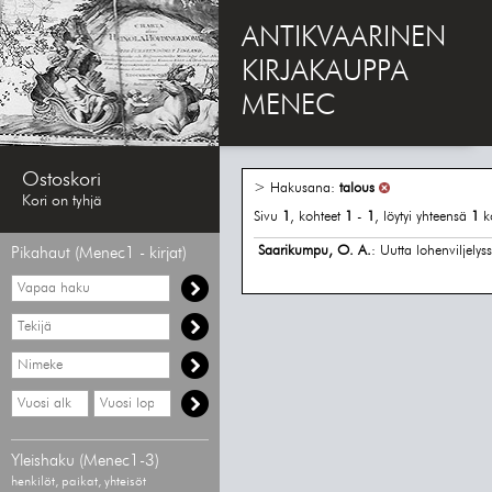
ANTIKVAARINEN
KIRJAKAUPPA
MENEC
Ostoskori
> Hakusana:
talous
Kori on tyhjä
Sivu
1
, kohteet
1
-
1
, löytyi yhteensä
1
k
Saarikumpu, O. A.
: Uutta lohenviljely
Pikahaut (Menec1 - kirjat)
Vapaa
haku
Hae
tekijää
Hae
nimekettä
Hae
Hae
vähimmäisvuosi
enimmäisvuosi
Yleishaku (Menec1-3)
henkilöt, paikat, yhteisöt