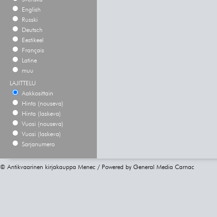
English
Russki
Deutsch
Eestikeel
Français
Latine
muu
LAJITTELU
Aakkosittain
Hinta (nouseva)
Hinta (laskeva)
Vuosi (nouseva)
Vuosi (laskeva)
Sarjanumero
© Antikvaarinen kirjakauppa Menec / Powered by
General Media Carnac