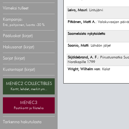
Viimeksi tulleet
Leivo, Mauri
: Lintujärvi
Kampanja:
Pitkänen, Matti A.
: Valokuvaajan päiv
Erä, pohjoinen, luonto -30 %
Saamelaista nykytaidetta
Pääluokat (kirjat)
Saanio, Matti
: Lähdön jäljet
Hakusanat (kirjat)
Skjöldebrand, A. F.
: Piirustusmatka Su
Sarjat (kirjat)
Nordkapille 1799
Kustantajat (kirjat)
Wright, Wilhelm von
: Kalat
MENEC2 COLLECTIBLES
Kortit, lehdet, merkit ym...
MENEC3
Postikortit ja filatelia
Tarkenna hakutulosta