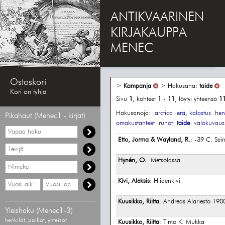
ANTIKVAARINEN
KIRJAKAUPPA
MENEC
Ostoskori
>
Kampanja
> Hakusana:
taide
Kori on tyhjä
Sivu
1
, kohteet
1
-
11
, löytyi yhteensä
1
Hakusanoja:
arctica
erä, kalastus
hen
Pikahaut (Menec1 - kirjat)
omakustanteet
runot
taide
valokuvaus
Vapaa
haku
Etto, Jorma & Wayland, R.
: -39 C. Sei
Hae
tekijää
Hynén, O.
: Metsolassa
Hae
nimekettä
Kivi, Aleksis
: Hiidenkivi
Hae
Hae
vähimmäisvuosi
enimmäisvuosi
Kuusikko, Riitta
: Andreas Alariesto 19
Yleishaku (Menec1-3)
henkilöt, paikat, yhteisöt
Kuusikko, Riitta
: Timo K. Mukka