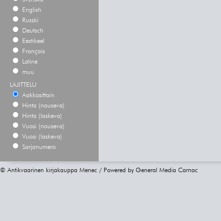
English
Russki
Deutsch
Eestikeel
Français
Latine
muu
LAJITTELU
Aakkosittain
Hinta (nouseva)
Hinta (laskeva)
Vuosi (nouseva)
Vuosi (laskeva)
Sarjanumero
© Antikvaarinen kirjakauppa Menec / Powered by
General Media Carnac