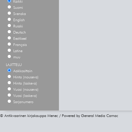
Kaikki
Suomi
Svenska
English
Russki
Deutsch
Eestikeel
Français
Latine
muu
LAJITTELU
Aakkosittain
Hinta (nouseva)
Hinta (laskeva)
Vuosi (nouseva)
Vuosi (laskeva)
Sarjanumero
© Antikvaarinen kirjakauppa Menec / Powered by
General Media Carnac