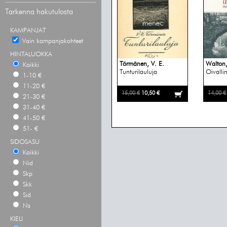
Tarkenna hakutulosta
KAMPANJAT
Vain kampanjakohteet
HINTALUOKKA
Törmänen, V. E.
Walton,
Kaikki
Tunturilauluja
Oivalli
1-10 €
11-20 €
15,00 €
10,50 €
14,00 €
21-30 €
31-40 €
41-50 €
51- €
SIDOSASU
Kaikki
Nid
Skp
Skk
Sid
Ns
KIELI