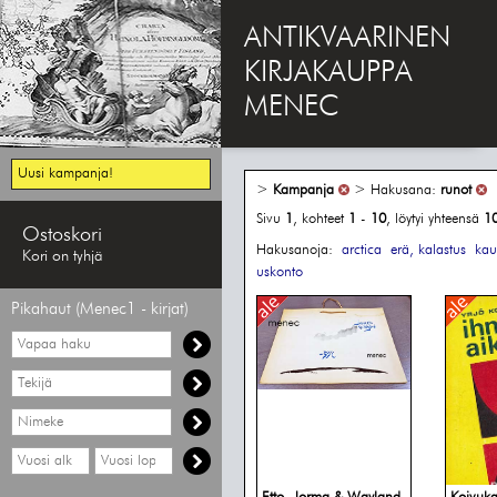
ANTIKVAARINEN
KIRJAKAUPPA
MENEC
Uusi kampanja!
>
Kampanja
> Hakusana:
runot
Sivu
1
, kohteet
1
-
10
, löytyi yhteensä
1
Ostoskori
Hakusanoja:
arctica
erä, kalastus
kau
Kori on tyhjä
uskonto
Pikahaut (Menec1 - kirjat)
Vapaa
haku
Hae
tekijää
Hae
nimekettä
Hae
Hae
vähimmäisvuosi
enimmäisvuosi