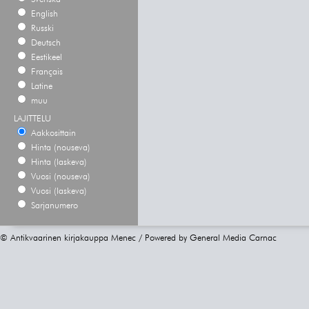
English
Russki
Deutsch
Eestikeel
Français
Latine
muu
LAJITTELU
Aakkosittain
Hinta (nouseva)
Hinta (laskeva)
Vuosi (nouseva)
Vuosi (laskeva)
Sarjanumero
© Antikvaarinen kirjakauppa Menec / Powered by
General Media Carnac