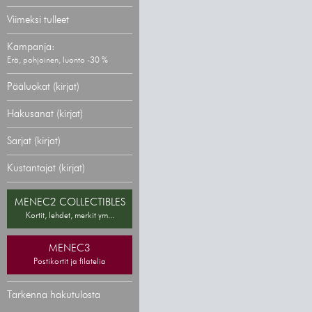
Viimeksi tulleet
Kampanja:
Erä, pohjoinen, luonto -30 %
Pääluokat (kirjat)
Hakusanat (kirjat)
Sarjat (kirjat)
Kustantajat (kirjat)
MENEC2 COLLECTIBLES
Kortit, lehdet, merkit ym...
MENEC3
Postikortit ja filatelia
Tarkenna hakutulosta