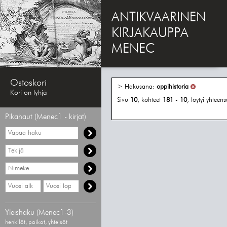
ANTIKVAARINEN
KIRJAKAUPPA
MENEC
Ostoskori
> Hakusana:
oppihistoria
Kori on tyhjä
Sivu
10
, kohteet
181
-
10
, löytyi yhteen
Pikahaut (Menec1 - kirjat)
Vapaa
haku
Hae
tekijää
Hae
nimekettä
Hae
Hae
vähimmäisvuosi
enimmäisvuosi
Yleishaku (Menec1-3)
henkilöt, paikat, yhteisöt