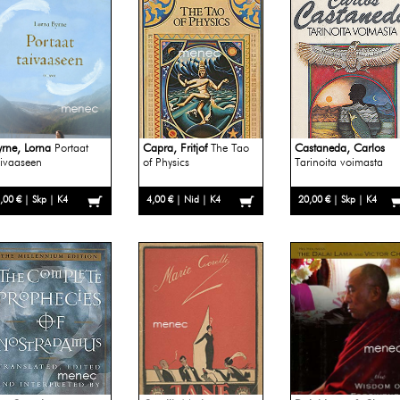
yrne, Lorna
Portaat
Capra, Fritjof
The Tao
Castaneda, Carlos
aivaaseen
of Physics
Tarinoita voimasta
,00 € | Skp | K4
4,00 € | Nid | K4
20,00 € | Skp | K4