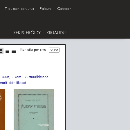
Tilauksen peruutus
Palaute
Ostetaan
REKISTERÖIDY
KIRJAUDU
Kohteita per sivu
llisuus, ulkom.
kulttuurihistoria
arit
ääriliikkeet