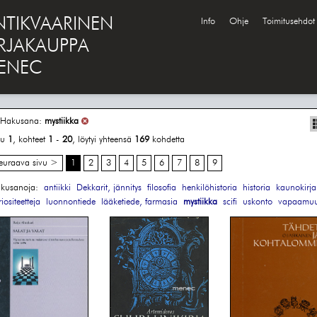
NTIKVAARINEN
Info
Ohje
Toimitusehdot
IRJAKAUPPA
ENEC
Hakusana:
mystiikka
vu
1
, kohteet
1
-
20
, löytyi yhteensä
169
kohdetta
euraava sivu >
1
2
3
4
5
6
7
8
9
kusanoja:
antiikki
Dekkarit, jännitys
filosofia
henkilöhistoria
historia
kaunokirja
iositeetteja
luonnontiede
lääketiede, farmasia
mystiikka
scifi
uskonto
vapaamuur