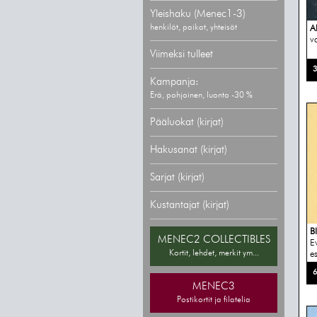
Yleishaku (Menec1-3)
henkilöt, paikat, yhteisöt
A
v
Viimeksi tulleet
3
Kampanja:
Erä, pohjoinen, luonto -30 %
Pääluokat (kirjat)
Hakusanat (kirjat)
Sarjat (kirjat)
Kustantajat (kirjat)
B
MENEC2 COLLECTIBLES
E
Kortit, lehdet, merkit ym...
e
6
MENEC3
Postikortit ja filatelia