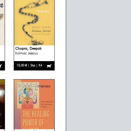
Chopra, Deepak
Kolmas Jeesus
15,00 € | Skp | K4