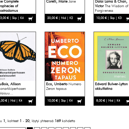
he Complete
Corelli, Marie
Jane
Dalai Lama & Chan,
rophecies of
Victor
The Wisdom of
ostradamus
Forgiveness
3,00 € | Skp | K4
20,00 € | Nid | K2
10,00 € | Skp | K3
uBois, Allison
Eco, Umberto
Numero
Edward Bulwer-Lytton
onarkkiperhosen
Zeron tapaus
okkultistina
alaisuu...
,00 € | Nid | K4
10,00 € | Skp | K4
8,00 € | Nid | K4
vu
1
, kohteet
1
-
20
, löytyi yhteensä
169
kohdetta