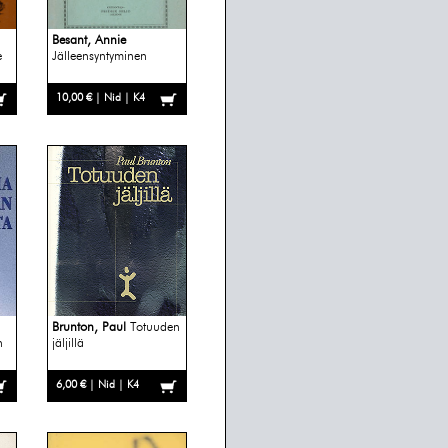
Besant, Annie
e
Jälleensyntyminen
10,00 € | Nid | K4
Brunton, Paul
Totuuden
n
jäljillä
6,00 € | Nid | K4