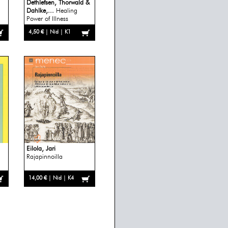
Dethlefsen, Thorwald &
Dahlke,...
Healing
Power of Illness
4,50 € | Nid | K1
Eilola, Jari
Rajapinnoilla
14,00 € | Nid | K4