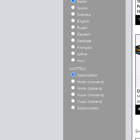
Kaikki
T
P
Suomi
N
Svenska
1
English
Russki
Deutsch
Eestikeel
Français
Latine
muu
LAJITTELU
Aakkosittain
Hinta (nouseva)
Hinta (laskeva)
D
Vuosi (nouseva)
M
s
Vuosi (laskeva)
Sarjanumero
8
Si