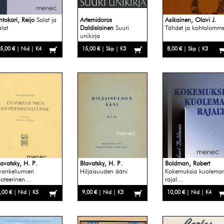
htokari, Reijo
Salat ja
Artemidoros
Asikainen, Olavi J.
alat
Daldislainen
Suuri
Tähdet ja kohtalomm
unikirja
5,00 € | Nid | K4
15,00 € | Skp | K3
8,00 € | Skp | K3
lavatsky, H. P.
Blavatsky, H. P.
Boldman, Robert
vankeliumien
Hiljaisuuden ääni
Kokemuksia kuolema
soteerinen...
rajal...
,00 € | Nid | K5
9,00 € | Nid | K3
10,00 € | Nid | K4