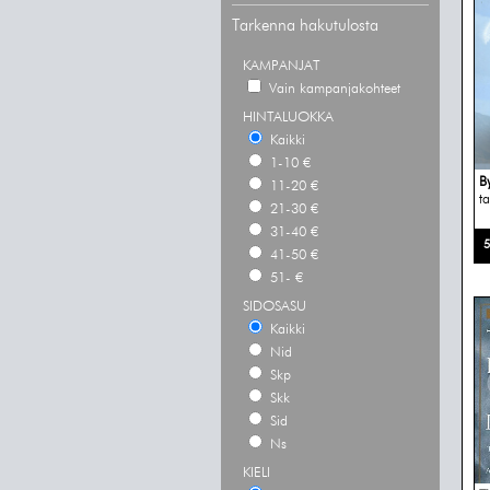
Tarkenna hakutulosta
KAMPANJAT
Vain kampanjakohteet
HINTALUOKKA
Kaikki
1-10 €
B
11-20 €
t
21-30 €
31-40 €
5
41-50 €
51- €
SIDOSASU
Kaikki
Nid
Skp
Skk
Sid
Ns
KIELI