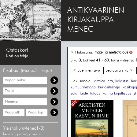
ANTIKVAARINEN
KIRJAKAUPPA
MENEC
Ostoskori
> Hakusana:
maa- ja metsätalous
Kori on tyhjä
Sivu
3
, kohteet
41
-
60
, löytyi yhteensä
Pikahaut (Menec1 - kirjat)
< Edellinen sivu
Seuraava sivu >
Vapaa
Hakusanoja:
arctica
erä, kalastus
har
haku
kulttuurihistoria
kuriositeetteja
käsikirjo
Hae
sota
taide
talous
vanha kirjallisuus
yh
tekijää
Hae
nimekettä
Hae
Hae
vähimmäisvuosi
enimmäisvuosi
Yleishaku (Menec1-3)
henkilöt, paikat, yhteisöt