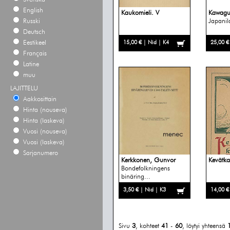
English
Kaukomieli. V
Kawagu
Russki
Japanil
Deutsch
Eestikeel
15,00 € | Nid | K4
25,00 €
Français
Latine
muu
LAJITTELU
Aakkosittain
Hinta (nouseva)
Hinta (laskeva)
Vuosi (nouseva)
Vuosi (laskeva)
Sarjanumero
Kerkkonen, Gunvor
Kevätka
Bondefolkningens
binäring...
3,50 € | Nid | K3
14,00 €
Sivu
3
, kohteet
41
-
60
, löytyi yhteensä