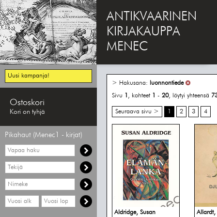
ANTIKVAARINEN
KIRJAKAUPPA
MENEC
Uusi kampanja!
> Hakusana:
luonnontiede
Sivu
1
, kohteet
1
-
20
, löytyi yhteensä
7
Ostoskori
Kori on tyhjä
Seuraava sivu >
1
2
3
4
Pikahaut (Menec1 - kirjat)
Vapaa
haku
Hae
tekijää
Hae
nimekettä
Hae
Hae
vähimmäisvuosi
enimmäisvuosi
Aldridge, Susan
Allardt,