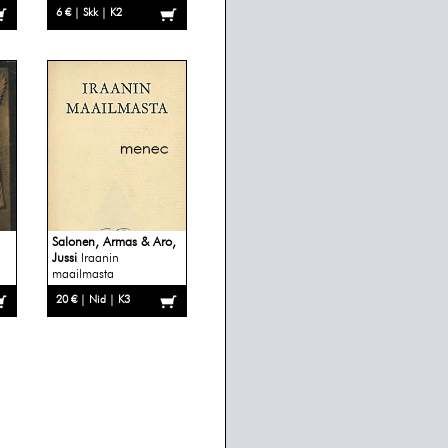
6 € | Skk | K2
Salonen, Armas & Aro,
Jussi
Iraanin
maailmasta
20 € | Nid | K3