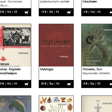
ayat. Muinainen
Lastenkamarin aarteet
luksukseen
lttuur...
5 € | Nid | K3
15 € | Skk | K4
4 € | Nid | K4
anas. Kirgiisien
Mytologia
Niinisalo, Suvi
ansalliseepos
Keijukaisten lähteillä
5 € | Nid | K4
20 € | Skp | K4
8 € | Skp | K3