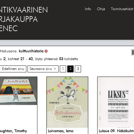
NTIKVAARINEN
Info
Ohje
Toimitusehdot
IRJAKAUPPA
ENEC
Hakusana:
kulttuurihistoria
vu
2
, kohteet
21
-
40
, löytyi yhteensä
53
kohdetta
 Edellinen sivu
Seuraava sivu >
1
2
3
aughton, Timothy
Loivamaa, Ismo
Luksus 09. Näkökulm