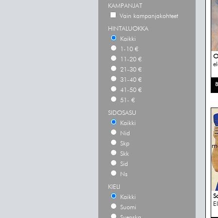
KAMPANJAT
Vain kampanjakohteet
HINTALUOKKA
Kaikki
1-10 €
O
11-20 €
e
21-30 €
31-40 €
8
41-50 €
51- €
SIDOSASU
Kaikki
Nid
Skp
Skk
Sid
Ns
KIELI
S
Kaikki
E
Suomi
Svenska