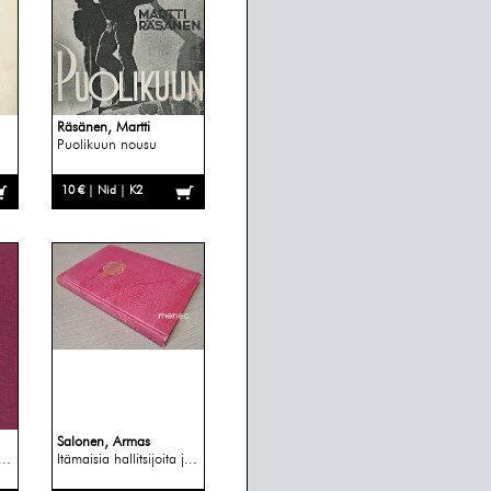
Räsänen, Martti
Puolikuun nousu
10 € | Nid | K2
Salonen, Armas
...
Itämaisia hallitsijoita j...