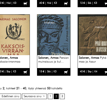
0 € | Nid | K3
40 € | Nid | K3
12 € | Skk | K3
alonen, Armas
Salonen, Armas
Persian
Salonen, Armas
Pyhä
aksoisvirranmaa
muinaisuus ja kul...
maa ja Assur
0 € | Skp | K3
15 € | Skk | K3
40 € | Skp | K4
vu
2
, kohteet
21
-
40
, löytyi yhteensä
53
kohdetta
 Edellinen sivu
Seuraava sivu >
1
2
3