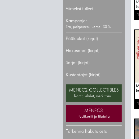
M
ku
Viimeksi tulleet
1
Kampanja:
Erä, pohjoinen, luonto -30 %
Pääluokat (kirjat)
Hakusanat (kirjat)
Sarjat (kirjat)
Kustantajat (kirjat)
M
MENEC2 COLLECTIBLES
k
Kortit, lehdet, merkit ym...
1
MENEC3
Postikortit ja filatelia
Tarkenna hakutulosta