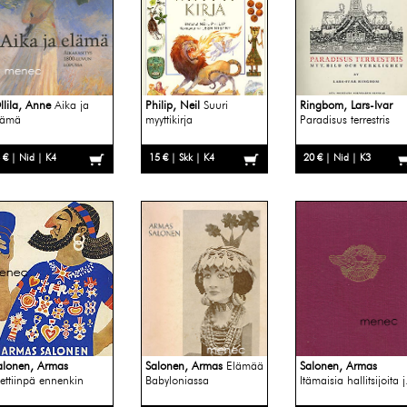
llila, Anne
Aika ja
Philip, Neil
Suuri
Ringbom, Lars-Ivar
lämä
myyttikirja
Paradisus terrestris
 € | Nid | K4
15 € | Skk | K4
20 € | Nid | K3
alonen, Armas
Salonen, Armas
Elämää
Salonen, Armas
lettiinpä ennenkin
Babyloniassa
Itämaisia hallitsijoita j