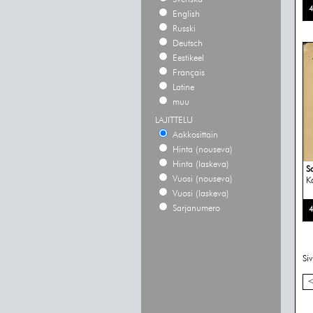
4
English
Russki
Deutsch
Eestikeel
Français
Latine
muu
LAJITTELU
Aakkosittain
Hinta (nouseva)
Hinta (laskeva)
S
Vuosi (nouseva)
K
Vuosi (laskeva)
Sarjanumero
4
Si
<