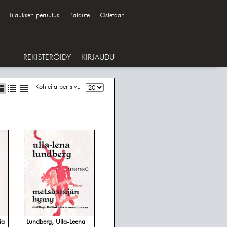
Tilauksen peruutus
Palaute
Ostetaan
REKISTERÖIDY
KIRJAUDU
Kohteita per sivu
ia
Lundberg, Ulla-Leena