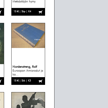
Metsästäjän hymy
15 € | Skp | K4
Nordenstreng, Rolf
Euroopan ihmisrodut ja
ka...
15 € | Skk | K3