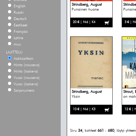
Strindberg, August
Strindb
English
Punainen huone
Punain
Russki
Deutsch
20 € | Nid | K4
3 € | N
Eestikeel
Français
Latine
muu
LAJITTELU
Aakkosittain
Hinta (nouseva)
Hinta (laskeva)
Vuosi (nouseva)
Vuosi (laskeva)
Sarjanumero
Strindberg, August
Strout, 
Yksin
on mahd
10 € | Nid | K3
12 € | 
Sivu
34
, kohteet
661
-
680
, löytyi yhte