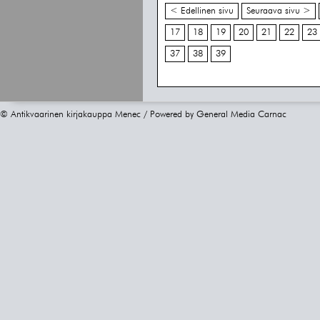
< Edellinen sivu
Seuraava sivu >
17
18
19
20
21
22
23
37
38
39
© Antikvaarinen kirjakauppa Menec / Powered by
General Media Carnac