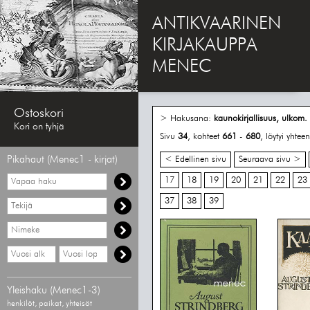
ANTIKVAARINEN
KIRJAKAUPPA
MENEC
Ostoskori
> Hakusana:
kaunokirjallisuus, ulkom.
Kori on tyhjä
Sivu
34
, kohteet
661
-
680
, löytyi yhte
Pikahaut (Menec1 - kirjat)
< Edellinen sivu
Seuraava sivu >
Vapaa
17
18
19
20
21
22
23
haku
37
38
39
Hae
tekijää
Hae
nimekettä
Hae
Hae
vähimmäisvuosi
enimmäisvuosi
Yleishaku (Menec1-3)
henkilöt, paikat, yhteisöt