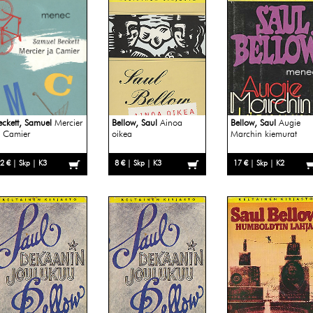
eckett, Samuel
Mercier
Bellow, Saul
Ainoa
Bellow, Saul
Augie
a Camier
oikea
Marchin kiemurat
2 € | Skp | K3
8 € | Skp | K3
17 € | Skp | K2