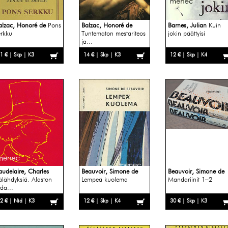
alzac, Honoré de
Pons
Balzac, Honoré de
Barnes, Julian
Kuin
erkku
Tuntematon mestariteos
jokin päättyisi
ja...
1 € | Skp | K3
14 € | Skp | K3
12 € | Skp | K4
audelaire, Charles
Beauvoir, Simone de
Beauvoir, Simone de
älähdyksiä. Alaston
Lempeä kuolema
Mandariinit 1–2
ydä...
2 € | Nid | K3
12 € | Skp | K4
30 € | Skp | K3