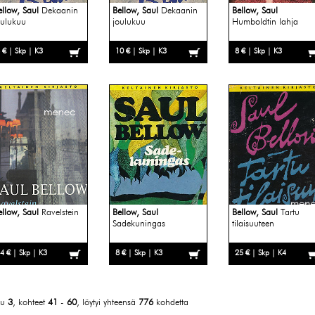
ellow, Saul
Dekaanin
Bellow, Saul
Dekaanin
Bellow, Saul
oulukuu
joulukuu
Humboldtin lahja
 € | Skp | K3
10 € | Skp | K3
8 € | Skp | K3
ellow, Saul
Ravelstein
Bellow, Saul
Bellow, Saul
Tartu
Sadekuningas
tilaisuuteen
4 € | Skp | K3
8 € | Skp | K3
25 € | Skp | K4
vu
3
, kohteet
41
-
60
, löytyi yhteensä
776
kohdetta