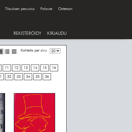
Tilauksen peruutus
Palaute
Ostetaan
REKISTERÖIDY
KIRJAUDU
Kohteita per sivu
11
12
13
14
15
16
1
32
33
34
35
36