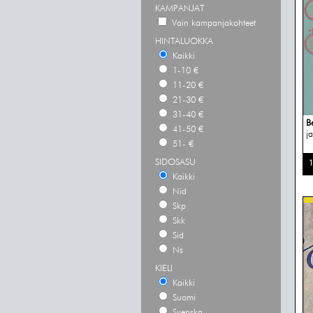
KAMPANJAT
Vain kampanjakohteet
HINTALUOKKA
Kaikki
1-10 €
11-20 €
21-30 €
31-40 €
B
41-50 €
j
51- €
SIDOSASU
1
Kaikki
Nid
Skp
Skk
Sid
Ns
KIELI
Kaikki
Suomi
Svenska