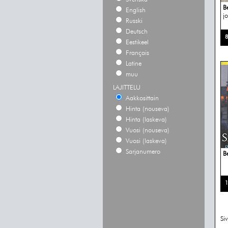
B
English
j
Russki
Deutsch
8
Eestikeel
Français
Latine
muu
LAJITTELU
Aakkosittain
Hinta (nouseva)
Hinta (laskeva)
Vuosi (nouseva)
Vuosi (laskeva)
Sarjanumero
B
1
Si