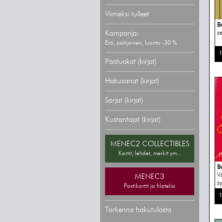
Viimeksi tulleet
B
Kampanja:
s
Erä, pohjoinen, luonto -30 %
1
Pääluokat (kirjat)
Hakusanat (kirjat)
Sarjat (kirjat)
Kustantajat (kirjat)
MENEC2 COLLECTIBLES
Kortit, lehdet, merkit ym...
B
V
MENEC3
s
Postikortit ja filatelia
1
Tarkenna hakutulosta