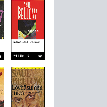
Bellow, Saul
Bellarosa
9 € | Skp | K3