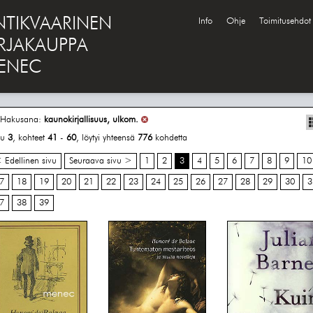
NTIKVAARINEN
Info
Ohje
Toimitusehdot
IRJAKAUPPA
ENEC
Hakusana:
kaunokirjallisuus, ulkom.
vu
3
, kohteet
41
-
60
, löytyi yhteensä
776
kohdetta
 Edellinen sivu
Seuraava sivu >
1
2
3
4
5
6
7
8
9
10
7
18
19
20
21
22
23
24
25
26
27
28
29
30
3
7
38
39