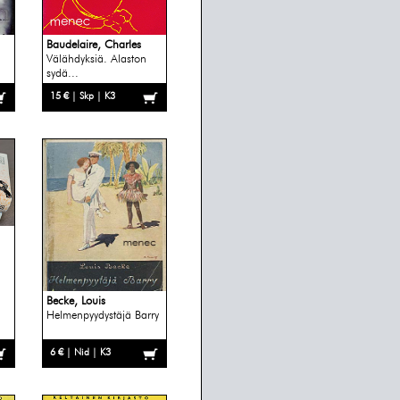
Baudelaire, Charles
Välähdyksiä. Alaston
sydä...
15 € | Skp | K3
Becke, Louis
Helmenpyydystäjä Barry
6 € | Nid | K3