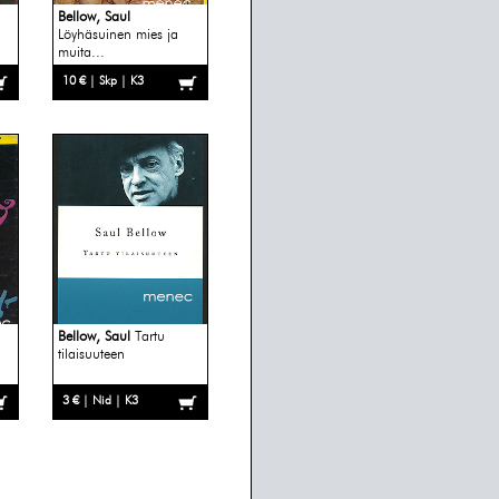
Bellow, Saul
Löyhäsuinen mies ja
muita...
10 € | Skp | K3
Bellow, Saul
Tartu
tilaisuuteen
3 € | Nid | K3