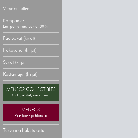
Viimeksi tulleet
Kampanja:
Erä, pohjoinen, luonto -30 %
Pääluokat (kirjat)
Hakusanat (kirjat)
Sarjat (kirjat)
Kustantajat (kirjat)
MENEC2 COLLECTIBLES
Kortit, lehdet, merkit ym...
MENEC3
Postikortit ja filatelia
Tarkenna hakutulosta