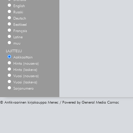
English
Russki
Deutsch
Eestikeel
Français
Latine
muu
LAJITTELU
Aakkosittain
Hinta (nouseva)
Hinta (laskeva)
Vuosi (nouseva)
Vuosi (laskeva)
Sarjanumero
© Antikvaarinen kirjakauppa Menec / Powered by
General Media Carnac