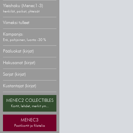
Yleishaku (Menec1-3)
henkilöt, paikat, yhteisöt
Viimeksi tulleet
Kampanja:
Erä, pohjoinen, luonto -30 %
Pääluokat (kirjat)
Hakusanat (kirjat)
Sarjat (kirjat)
Kustantajat (kirjat)
MENEC2 COLLECTIBLES
Kortit, lehdet, merkit ym...
MENEC3
Postikortit ja filatelia