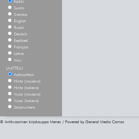
Kaikki
Suomi
Svenska
English
Russki
Deutsch
Eestikeel
Français
Latine
muu
LAJITTELU
Aakkosittain
Hinta (nouseva)
Hinta (laskeva)
Vuosi (nouseva)
Vuosi (laskeva)
Sarjanumero
© Antikvaarinen kirjakauppa Menec / Powered by
General Media Carnac