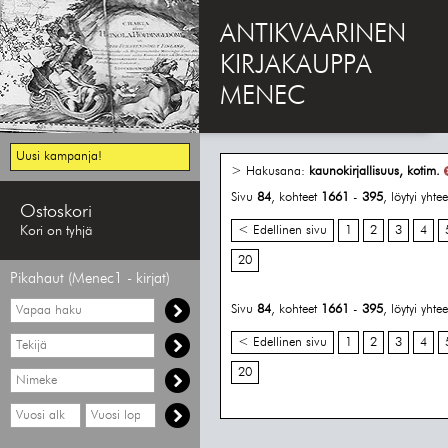
ANTIKVAARINEN
KIRJAKAUPPA
MENEC
Uusi kampanja!
> Hakusana:
kaunokirjallisuus, kotim.
Sivu
84
, kohteet
1661
-
395
, löytyi yht
Ostoskori
Kori on tyhjä
< Edellinen sivu
1
2
3
4
20
Pikahaut (Menec1 - kirjat)
Vapaa
Sivu
84
, kohteet
1661
-
395
, löytyi yht
haku
Hae
< Edellinen sivu
1
2
3
4
tekijää
20
Hae
nimekettä
Hae
Hae
vähimmäisvuosi
enimmäisvuosi