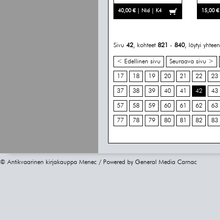
40,00 € | Nid | K4
15,00 €
Sivu
42
, kohteet
821
-
840
, löytyi yhte
< Edellinen sivu
Seuraava sivu >
17
18
19
20
21
22
23
37
38
39
40
41
42
43
57
58
59
60
61
62
63
77
78
79
80
81
82
83
© Antikvaarinen kirjakauppa Menec / Powered by
General Media Carnac