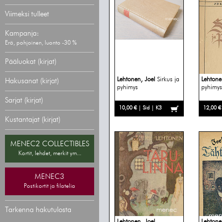
Viimeksi tulleet
Kampanja:
Erä, pohjoinen, luonto -30 %
Pääluokat (kirjat)
Lehtonen, Joel
Sirkus ja
Lehtone
Hakusanat (kirjat)
pyhimys
pyhimys
Sarjat (kirjat)
10,00 € | Sid | K3
12,00 €
Kustantajat (kirjat)
MENEC2 COLLECTIBLES
Kortit, lehdet, merkit ym...
MENEC3
Postikortit ja filatelia
Tarkenna hakutulosta
Lehtonen, Joel
Lehtone