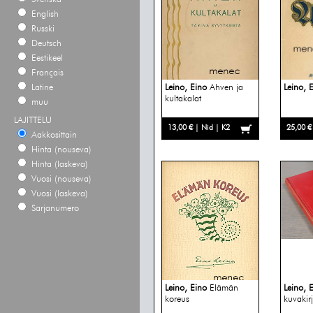
English
Russki
Deutsch
Eestikeel
Français
Latine
Leino, Eino
Ahven ja
Leino, 
kultakalat
muu
LAJITTELU
13,00 € | Nid | K2
25,00 €
Aakkosittain
Hinta (nouseva)
Hinta (laskeva)
Vuosi (nouseva)
Vuosi (laskeva)
Sarjanumero
Leino, Eino
Elämän
Leino, 
koreus
kuvakir