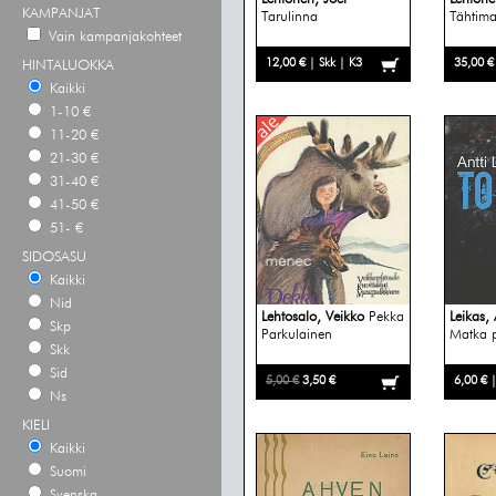
KAMPANJAT
Tarulinna
Tähtiman
Vain kampanjakohteet
12,00 € | Skk | K3
35,00 €
HINTALUOKKA
Kaikki
1-10 €
11-20 €
21-30 €
31-40 €
41-50 €
51- €
SIDOSASU
Kaikki
Nid
Lehtosalo, Veikko
Pekka
Leikas, 
Skp
Parkulainen
Matka 
Skk
Sid
5,00 €
3,50 €
6,00 € 
Ns
KIELI
Kaikki
Suomi
Svenska