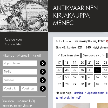
ANTIKVAARINEN
KIRJAKAUPPA
MENEC
Ostoskori
> Hakusana:
kaunokirjallisuus, kotim
Kori on tyhjä
Sivu
42
, kohteet
821
-
840
, löytyi yhte
Pikahaut (Menec1 - kirjat)
< Edellinen sivu
Seuraava sivu >
Vapaa
17
18
19
20
21
22
23
haku
37
38
39
40
41
42
43
Hae
tekijää
57
58
59
60
61
62
63
Hae
nimekettä
77
78
79
80
81
82
83
Hae
Hae
vähimmäisvuosi
enimmäisvuosi
Hakusanoja:
arctica
huippusidokset
k
sarjakuvakirjat
scifi
Yleishaku (Menec1-3)
henkilöt, paikat, yhteisöt