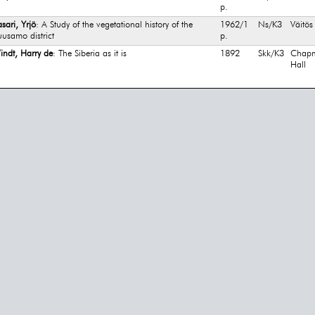
p.
sari, Yrjö
: A Study of the vegetational history of the
1962/1
Ns/K3
Väitös
usamo district
p.
indt, Harry de
: The Siberia as it is
1892
Skk/K3
Chap
Hall