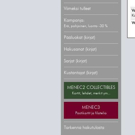
Viimeksi tulleet
Va
Ku
Kampanja:
W
Erä, pohjoinen, luonto -30 %
Pääluokat (kirjat)
Hakusanat (kirjat)
Sarjat (kirjat)
Kustantajat (kirjat)
MENEC2 COLLECTIBLES
Kortit, lehdet, merkit ym...
MENEC3
Postikortit ja filatelia
Tarkenna hakutulosta