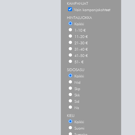
KAMPANJAT
Vain kampanjakohteet
HINTALUOKKA
Kaikki
1-10 €
11-20 €
21-30 €
31-40 €
41-50 €
51- €
SIDOSASU
Kaikki
Nid
Skp
Skk
Sid
Ns
KIELI
Kaikki
Suomi
Svenska