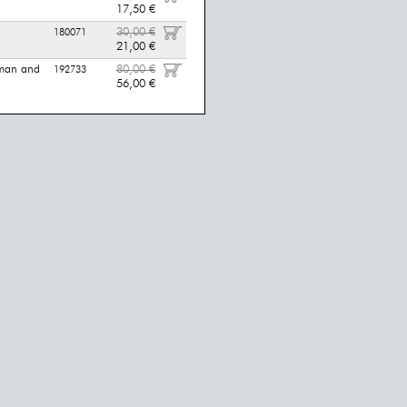
17,50 €
30,00 €
180071
21,00 €
man and
80,00 €
192733
56,00 €