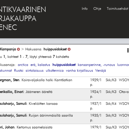
NTIKVAARINEN
Info
Ohje
Toimitusehdot
IRJAKAUPPA
ENEC
Kampanja
> Hakusana:
huippusidokset
vu
1
, kohteet
1
-
7
, löytyi yhteensä
7
kohdetta
kusanoja:
arctica
erä, kalastus
huippusidokset
kansanperinne, -runous
luonnon
akunnat
Ruotsi
siirtolaisuus
ulkofennica
vanha kirjallisuus
Venäjä
ergman, Sten
: Koiravaljakolla halki Kamtšatkan
1929/1
Skk/K3
WSO
p.
rikallio, Einari
: Jäämeren ääreltä
1924/1
Skk/K3
Otava
p.
aulaharju, Samuli
: Kiveliöitten kansaa
1937/1
Skk/K4
WSO
p.
aulaharju, Samuli
: Ruijan äärimmäisillä saarilla
1935/1
Skk/K3
WSO
p.
uri, Johan
: Kertomus saamelaisista
1979/1
Skp/K3
WSO