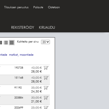
Tilauksen peruutus
Palaute
Ostetaan
REKISTERÖIDY
KIRJAUDU
Kohteita per sivu
tiede
matkat, maantiede
Y
40,00 €
192728
28,00 €
40,00 €
151168
28,00 €
Y
35,00 €
91192
24,50 €
Y
30,00 €
203884
21,00 €
Y
25,00 €
202699