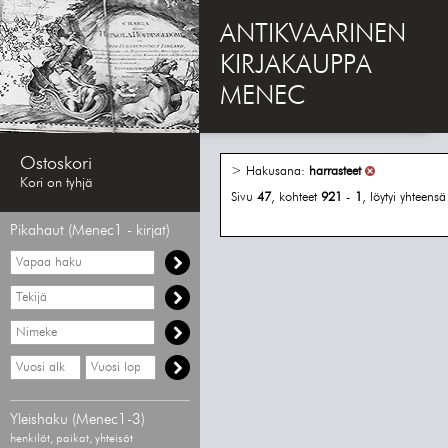
ANTIKVAARINEN
KIRJAKAUPPA
MENEC
Ostoskori
> Hakusana:
harrasteet
Kori on tyhjä
Sivu
47
, kohteet
921
-
1
, löytyi yhteens
Pikahaut (Menec1 - kirjat)
Vapaa
haku
Hae
tekijää
Hae
nimekettä
Hae
Hae
vähimmäisvuosi
enimmäisvuosi
Yleishaku (Menec1-3)
henkilöt, paikat, yhteisöt