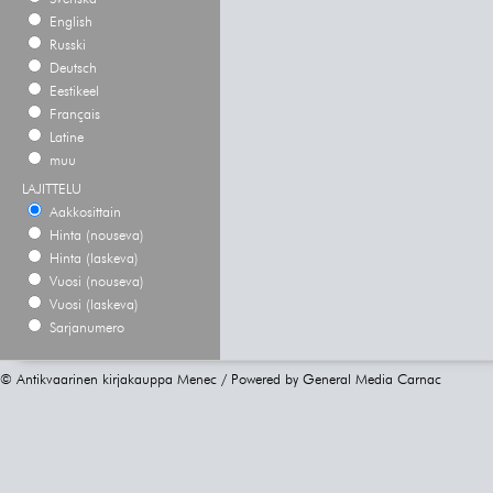
English
Russki
Deutsch
Eestikeel
Français
Latine
muu
LAJITTELU
Aakkosittain
Hinta (nouseva)
Hinta (laskeva)
Vuosi (nouseva)
Vuosi (laskeva)
Sarjanumero
© Antikvaarinen kirjakauppa Menec / Powered by
General Media Carnac