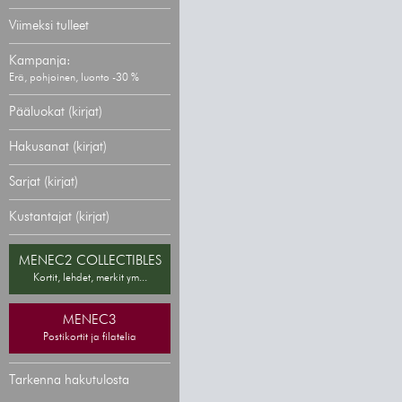
Viimeksi tulleet
Kampanja:
Erä, pohjoinen, luonto -30 %
Pääluokat (kirjat)
Hakusanat (kirjat)
Sarjat (kirjat)
Kustantajat (kirjat)
MENEC2 COLLECTIBLES
Kortit, lehdet, merkit ym...
MENEC3
Postikortit ja filatelia
Tarkenna hakutulosta