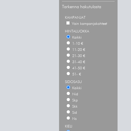
Tarkenna hakutulosta
KAMPANJAT
Vain kampanjakohteet
HINTALUOKKA
Kaikki
1-10 €
11-20 €
21-30 €
31-40 €
41-50 €
51- €
SIDOSASU
Kaikki
Nid
Skp
Skk
Sid
Ns
KIELI