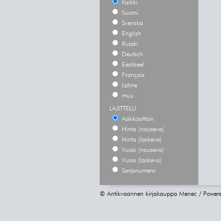
Kaikki
Suomi
Svenska
English
Russki
Deutsch
Eestikeel
Français
Latine
muu
LAJITTELU
Aakkosittain
Hinta (nouseva)
Hinta (laskeva)
Vuosi (nouseva)
Vuosi (laskeva)
Sarjanumero
© Antikvaarinen kirjakauppa Menec / Power