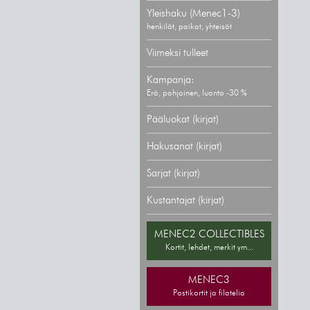
Yleishaku (Menec1-3)
henkilöt, paikat, yhteisöt
Viimeksi tulleet
Kampanja:
Erä, pohjoinen, luonto -30 %
Pääluokat (kirjat)
Hakusanat (kirjat)
Sarjat (kirjat)
Kustantajat (kirjat)
MENEC2 COLLECTIBLES
Kortit, lehdet, merkit ym...
MENEC3
Postikortit ja filatelia