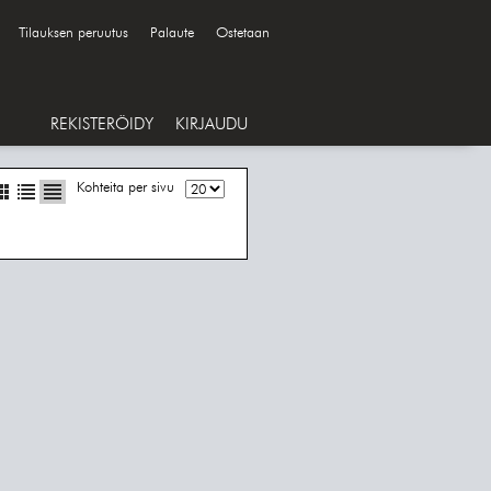
Tilauksen peruutus
Palaute
Ostetaan
REKISTERÖIDY
KIRJAUDU
Kohteita per sivu