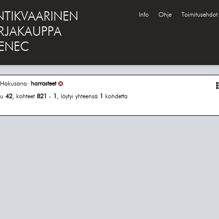
NTIKVAARINEN
Info
Ohje
Toimitusehdot
IRJAKAUPPA
ENEC
Hakusana:
harrasteet
vu
42
, kohteet
821
-
1
, löytyi yhteensä
1
kohdetta