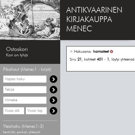
ANTIKVAARINEN
KIRJAKAUPPA
MENEC
Ostoskori
> Hakusana:
harrasteet
Kori on tyhjä
Sivu
21
, kohteet
401
-
1
, löytyi yhteens
Pikahaut (Menec1 - kirjat)
Vapaa
haku
Hae
tekijää
Hae
nimekettä
Hae
Hae
vähimmäisvuosi
enimmäisvuosi
Yleishaku (Menec1-3)
henkilöt, paikat, yhteisöt