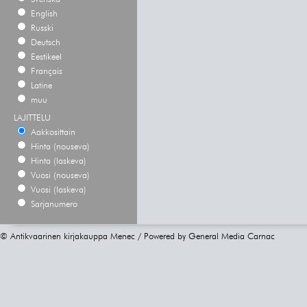
English
Russki
Deutsch
Eestikeel
Français
Latine
muu
LAJITTELU
Aakkosittain
Hinta (nouseva)
Hinta (laskeva)
Vuosi (nouseva)
Vuosi (laskeva)
Sarjanumero
© Antikvaarinen kirjakauppa Menec / Powered by
General Media Carnac