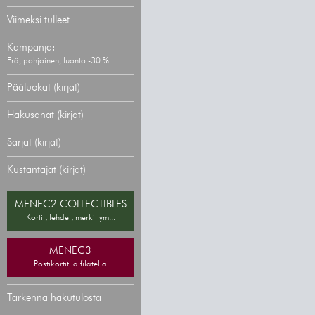
Viimeksi tulleet
Kampanja:
Erä, pohjoinen, luonto -30 %
Pääluokat (kirjat)
Hakusanat (kirjat)
Sarjat (kirjat)
Kustantajat (kirjat)
MENEC2 COLLECTIBLES
Kortit, lehdet, merkit ym...
MENEC3
Postikortit ja filatelia
Tarkenna hakutulosta