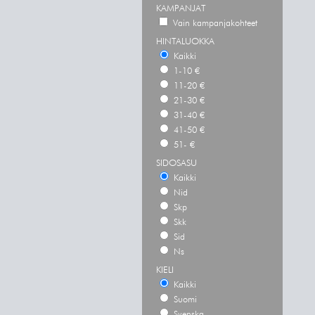
KAMPANJAT
Vain kampanjakohteet
HINTALUOKKA
Kaikki
1-10 €
11-20 €
21-30 €
31-40 €
41-50 €
51- €
SIDOSASU
Kaikki
Nid
Skp
Skk
Sid
Ns
KIELI
Kaikki
Suomi
Svenska