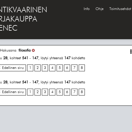
NTIKVAARINEN
Info
Ohje
Toimitusehdot
IRJAKAUPPA
ENEC
Hakusana:
filosofia
vu
28
, kohteet
541
-
147
, löytyi yhteensä
147
kohdetta
 Edellinen sivu
1
2
3
4
5
6
7
8
vu
28
, kohteet
541
-
147
, löytyi yhteensä
147
kohdetta
 Edellinen sivu
1
2
3
4
5
6
7
8