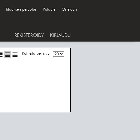
Tilauksen peruutus
Palaute
Ostetaan
REKISTERÖIDY
KIRJAUDU
Kohteita per sivu