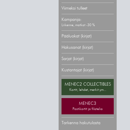
Viimeksi tulleet
Kampanja:
Liikenne, matkat -30 %
Pääluokat (kirjat)
Hakusanat (kirjat)
Sarjat (kirjat)
Kustantajat (kirjat)
MENEC2 COLLECTIBLES
Kortit, lehdet, merkit ym...
MENEC3
Postikortit ja filatelia
Tarkenna hakutulosta