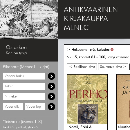
ANTIKVAARINEN
KIRJAKAUPPA
MENEC
Ostoskori
> Hakusana:
erä, kalastus
Kori on tyhjä
Sivu
5
, kohteet
81
-
100
, löytyi yhteens
Pikahaut (Menec1 - kirjat)
< Edellinen sivu
Seuraava sivu >
Vapaa
haku
Hae
tekijää
Hae
nimekettä
Hae
Hae
vähimmäisvuosi
enimmäisvuosi
Yleishaku (Menec1-3)
Norell, Erkki &
Nuutine
henkilöt, paikat, yhteisöt