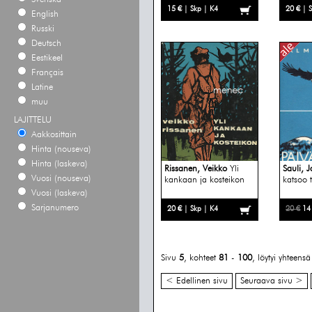
15 € | Skp | K4
20 € | 
English
Russki
Deutsch
Eestikeel
Français
Latine
muu
LAJITTELU
Aakkosittain
Hinta (nouseva)
Hinta (laskeva)
Rissanen, Veikko
Yli
Sauli, J
Vuosi (nouseva)
kankaan ja kosteikon
katsoo 
Vuosi (laskeva)
Sarjanumero
20 € | Skp | K4
20 €
14
Sivu
5
, kohteet
81
-
100
, löytyi yhteens
< Edellinen sivu
Seuraava sivu >