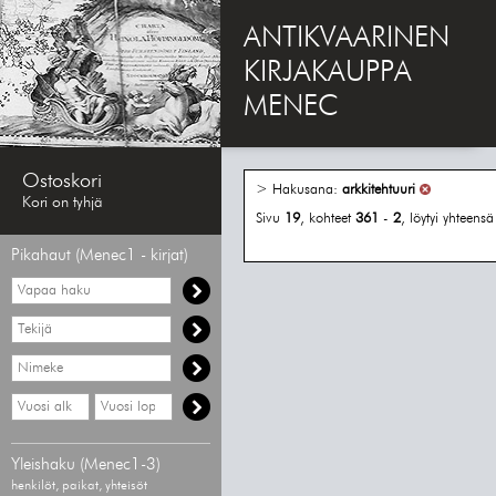
ANTIKVAARINEN
KIRJAKAUPPA
MENEC
Ostoskori
> Hakusana:
arkkitehtuuri
Kori on tyhjä
Sivu
19
, kohteet
361
-
2
, löytyi yhteens
Pikahaut (Menec1 - kirjat)
Vapaa
haku
Hae
tekijää
Hae
nimekettä
Hae
Hae
vähimmäisvuosi
enimmäisvuosi
Yleishaku (Menec1-3)
henkilöt, paikat, yhteisöt