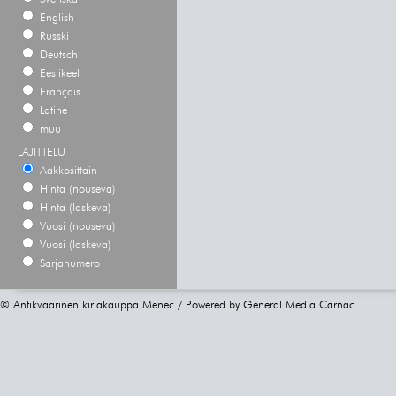
English
Russki
Deutsch
Eestikeel
Français
Latine
muu
LAJITTELU
Aakkosittain
Hinta (nouseva)
Hinta (laskeva)
Vuosi (nouseva)
Vuosi (laskeva)
Sarjanumero
© Antikvaarinen kirjakauppa Menec / Powered by
General Media Carnac