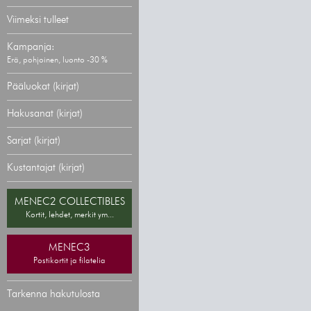
Viimeksi tulleet
Kampanja:
Erä, pohjoinen, luonto -30 %
Pääluokat (kirjat)
Hakusanat (kirjat)
Sarjat (kirjat)
Kustantajat (kirjat)
MENEC2 COLLECTIBLES
Kortit, lehdet, merkit ym...
MENEC3
Postikortit ja filatelia
Tarkenna hakutulosta