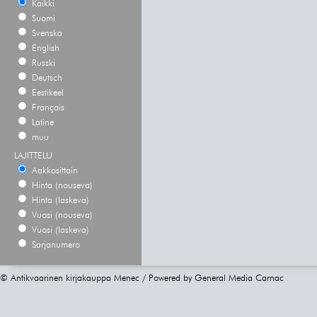
Kaikki
Suomi
Svenska
English
Russki
Deutsch
Eestikeel
Français
Latine
muu
LAJITTELU
Aakkosittain
Hinta (nouseva)
Hinta (laskeva)
Vuosi (nouseva)
Vuosi (laskeva)
Sarjanumero
© Antikvaarinen kirjakauppa Menec / Powered by
General Media Carnac