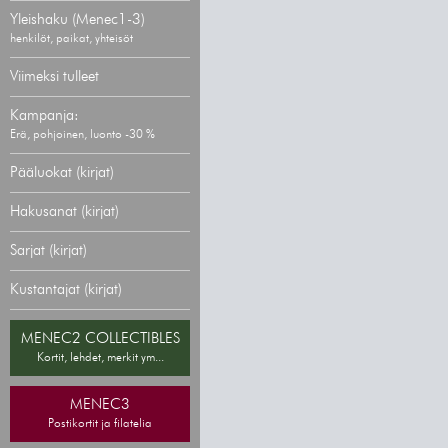
Yleishaku (Menec1-3)
henkilöt, paikat, yhteisöt
Viimeksi tulleet
Kampanja:
Erä, pohjoinen, luonto -30 %
Pääluokat (kirjat)
Hakusanat (kirjat)
Sarjat (kirjat)
Kustantajat (kirjat)
MENEC2 COLLECTIBLES
Kortit, lehdet, merkit ym...
MENEC3
Postikortit ja filatelia