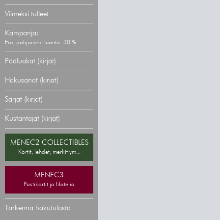
Viimeksi tulleet
Kampanja:
Erä, pohjoinen, luonto -30 %
Pääluokat (kirjat)
Hakusanat (kirjat)
Sarjat (kirjat)
Kustantajat (kirjat)
MENEC2 COLLECTIBLES
Kortit, lehdet, merkit ym...
MENEC3
Postikortit ja filatelia
Tarkenna hakutulosta