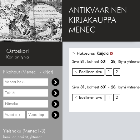
ANTIKVAARINEN
KIRJAKAUPPA
MENEC
Ostoskori
> Hakusana:
Karjala
Kori on tyhjä
Sivu
31
, kohteet
601
-
28
, löytyi yhteen
Pikahaut (Menec1 - kirjat)
< Edellinen sivu
1
2
Vapaa
haku
Sivu
31
, kohteet
601
-
28
, löytyi yhteen
Hae
tekijää
< Edellinen sivu
1
2
Hae
nimekettä
Hae
Hae
vähimmäisvuosi
enimmäisvuosi
Yleishaku (Menec1-3)
henkilöt, paikat, yhteisöt