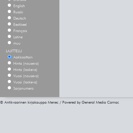
English
Russki
Deutsch
Eestikeel
Français
Latine
muu
LAJITTELU
Aakkosittain
Hinta (nouseva)
Hinta (laskeva)
Vuosi (nouseva)
Vuosi (laskeva)
Sarjanumero
© Antikvaarinen kirjakauppa Menec / Powered by
General Media Carnac